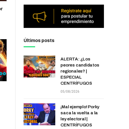
or
Últimos posts
ALERTA: ¿Los
peores candidatos
regionales? |
ESPECIAL
CENTRÍFUGOS
05/08/2026
¡Mal ejemplo! Porky
saca la vuelta a la
ley electoral |
CENTRÍFUGOS