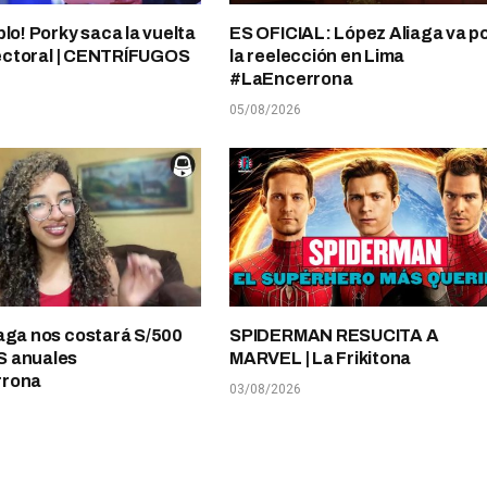
plo! Porky saca la vuelta
ES OFICIAL: López Aliaga va p
electoral | CENTRÍFUGOS
la reelección en Lima
#LaEncerrona
05/08/2026
aga nos costará S/500
SPIDERMAN RESUCITA A
 anuales
MARVEL | La Frikitona
rrona
03/08/2026