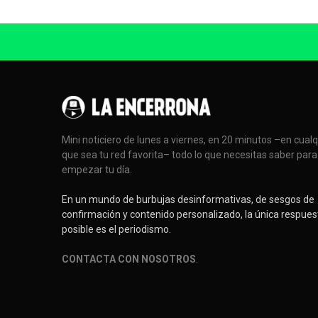
Mini noticiero de lunes a viernes, en 20 minutos –en cual
que sea tu red favorita– todo lo que necesitas saber para
empezar tu día.
En un mundo de burbujas desinformativas, de sesgos de
confirmación y contenido personalizado, la única respues
posible es el periodismo.
CONTACTA CON NOSOTROS
.