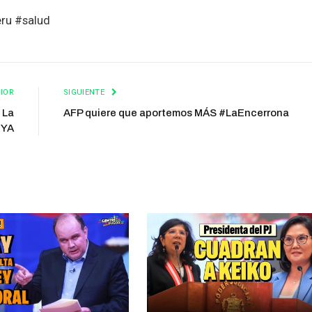
ru #salud
IOR
SIGUIENTE
 La
AFP quiere que aportemos MÁS #LaEncerrona
lYA