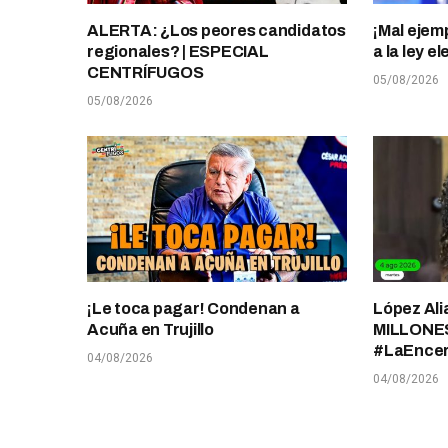
ALERTA: ¿Los peores candidatos
¡Mal ejem
regionales? | ESPECIAL
a la ley 
CENTRÍFUGOS
05/08/2026
05/08/2026
¡Le toca pagar! Condenan a
López Ali
Acuña en Trujillo
MILLONES
#LaEnce
04/08/2026
04/08/2026