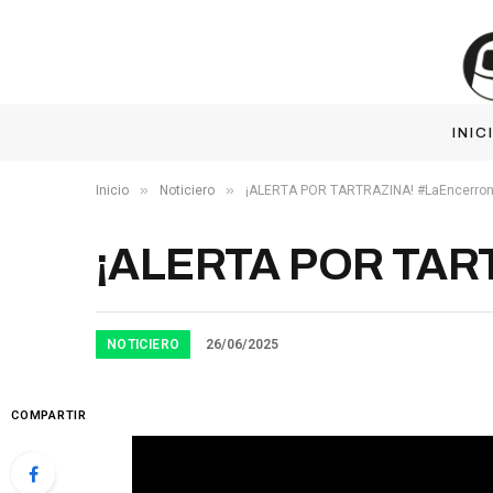
INIC
»
»
Inicio
Noticiero
¡ALERTA POR TARTRAZINA! #LaEncerron
¡ALERTA POR TART
NOTICIERO
26/06/2025
COMPARTIR