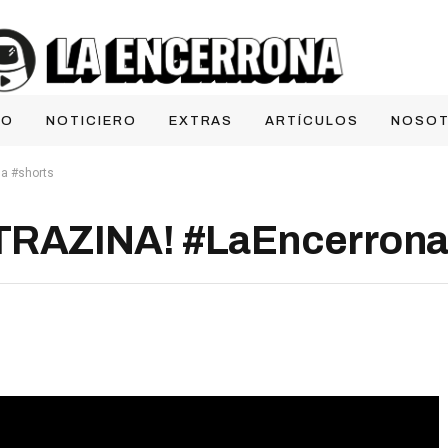
IO
NOTICIERO
EXTRAS
ARTÍCULOS
NOSO
a #shorts
RAZINA! #LaEncerrona 