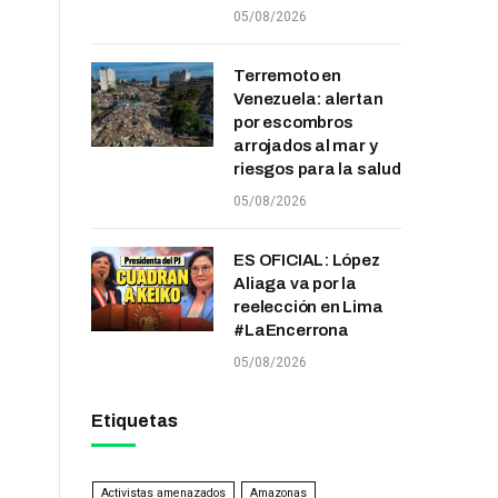
05/08/2026
Terremoto en
Venezuela: alertan
por escombros
arrojados al mar y
riesgos para la salud
05/08/2026
ES OFICIAL: López
Aliaga va por la
reelección en Lima
#LaEncerrona
05/08/2026
Etiquetas
Activistas amenazados
Amazonas