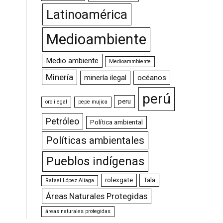
Latinoamérica
Medioambiente
Medio ambiente
Medioammbiente
Minería
minería ilegal
océanos
perú
peru
oro ilegal
pepe mujica
Petróleo
Política ambiental
Políticas ambientales
Pueblos indígenas
rolexgate
Tala
Rafael López Aliaga
Áreas Naturales Protegidas
áreas naturales protegidas