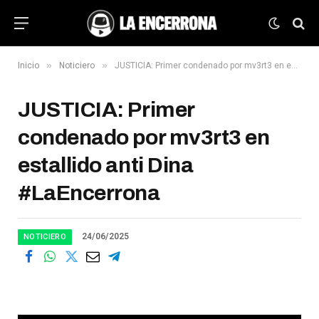
»
»
Inicio
Noticiero
JUSTICIA: Primer condenado por mv3rt3 en estallido anti Dina #LaEncerrona
JUSTICIA: Primer
condenado por mv3rt3 en
estallido anti Dina
#LaEncerrona
24/06/2025
NOTICIERO