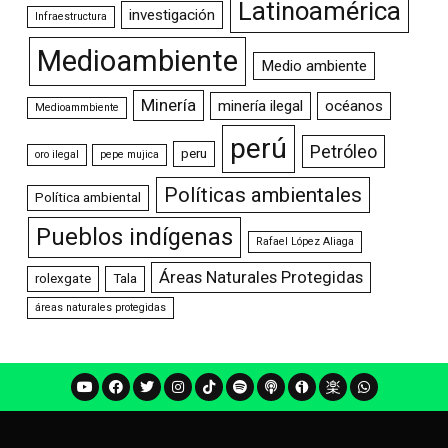
Latinoamérica
investigación
Infraestructura
Medioambiente
Medio ambiente
Minería
minería ilegal
océanos
Medioammbiente
perú
Petróleo
peru
oro ilegal
pepe mujica
Políticas ambientales
Política ambiental
Pueblos indígenas
Rafael López Aliaga
Áreas Naturales Protegidas
rolexgate
Tala
áreas naturales protegidas