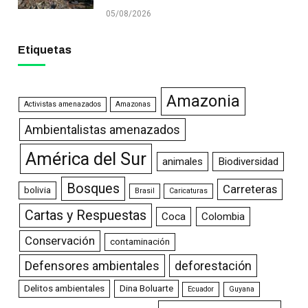
05/08/2026
Etiquetas
Amazonia
Activistas amenazados
Amazonas
Ambientalistas amenazados
América del Sur
animales
Biodiversidad
Bosques
Carreteras
bolivia
Brasil
Caricaturas
Cartas y Respuestas
Coca
Colombia
Conservación
contaminación
Defensores ambientales
deforestación
Delitos ambientales
Dina Boluarte
Ecuador
Guyana