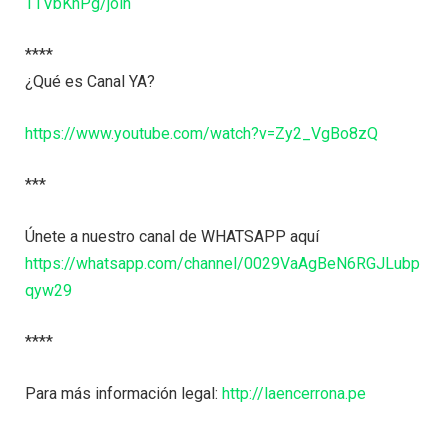
TTVbKhPg/join
****
¿Qué es Canal YA?
https://www.youtube.com/watch?v=Zy2_VgBo8zQ
***
Únete a nuestro canal de WHATSAPP aquí
https://whatsapp.com/channel/0029VaAgBeN6RGJLubp
qyw29
****
Para más información legal:
http://laencerrona.pe