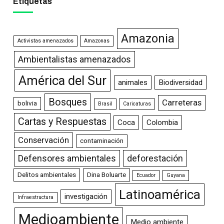
Etiquetas
Amazonia
Activistas amenazados
Amazonas
Ambientalistas amenazados
América del Sur
animales
Biodiversidad
Bosques
Carreteras
bolivia
Brasil
Caricaturas
Cartas y Respuestas
Coca
Colombia
Conservación
contaminación
Defensores ambientales
deforestación
Delitos ambientales
Dina Boluarte
Ecuador
Guyana
Latinoamérica
investigación
Infraestructura
Medioambiente
Medio ambiente