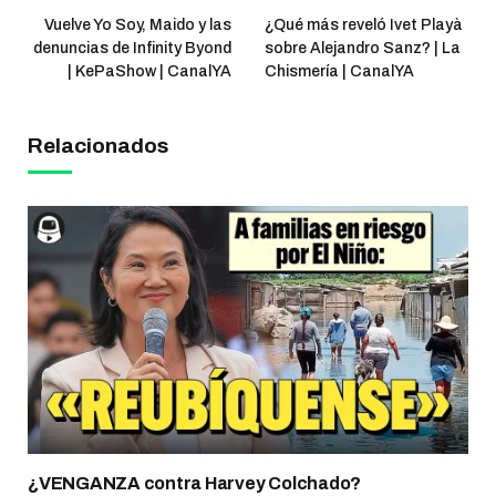
Vuelve Yo Soy, Maido y las
¿Qué más reveló Ivet Playà
denuncias de Infinity Byond
sobre Alejandro Sanz? | La
| KePaShow | CanalYA
Chismería | CanalYA
Relacionados
¿VENGANZA contra Harvey Colchado?