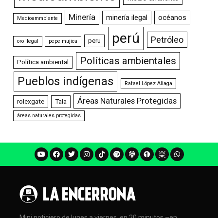
Minería
minería ilegal
océanos
Medioammbiente
perú
Petróleo
peru
oro ilegal
pepe mujica
Políticas ambientales
Política ambiental
Pueblos indígenas
Rafael López Aliaga
Áreas Naturales Protegidas
rolexgate
Tala
áreas naturales protegidas
Mini noticiero de lunes a viernes, en 20 minutos –en