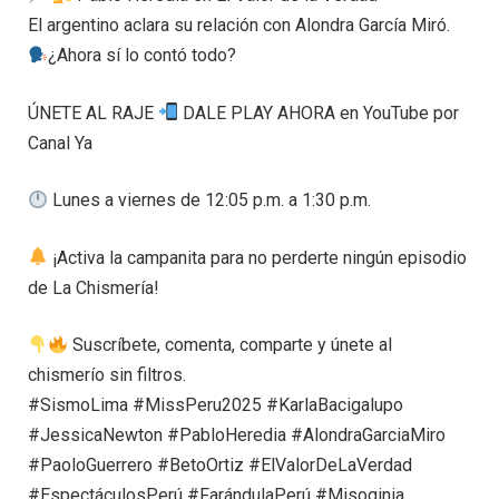
El argentino aclara su relación con Alondra García Miró.
¿Ahora sí lo contó todo?
ÚNETE AL RAJE
DALE PLAY AHORA en YouTube por
Canal Ya
Lunes a viernes de 12:05 p.m. a 1:30 p.m.
¡Activa la campanita para no perderte ningún episodio
de La Chismería!
Suscríbete, comenta, comparte y únete al
chismerío sin filtros.
#SismoLima #MissPeru2025 #KarlaBacigalupo
#JessicaNewton #PabloHeredia #AlondraGarciaMiro
#PaoloGuerrero #BetoOrtiz #ElValorDeLaVerdad
#EspectáculosPerú #FarándulaPerú #Misoginia