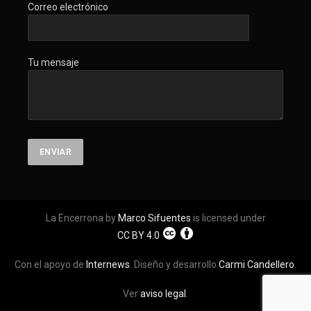
Correo electrónico
Tu mensaje
La Encerrona by
Marco Sifuentes
is licensed under
CC BY 4.0
Con el apoyo de
Internews
. Diseño y desarrollo
Carmi Candellero
.
Ver
aviso legal
.