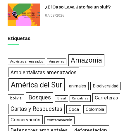
¿El Caso Lava Jato fue un bluff?
07/08/2026
Etiquetas
Amazonia
Activistas amenazados
Amazonas
Ambientalistas amenazados
América del Sur
animales
Biodiversidad
Bosques
Carreteras
bolivia
Brasil
Caricaturas
Cartas y Respuestas
Coca
Colombia
Conservación
contaminación
Defensores ambientales
deforestación