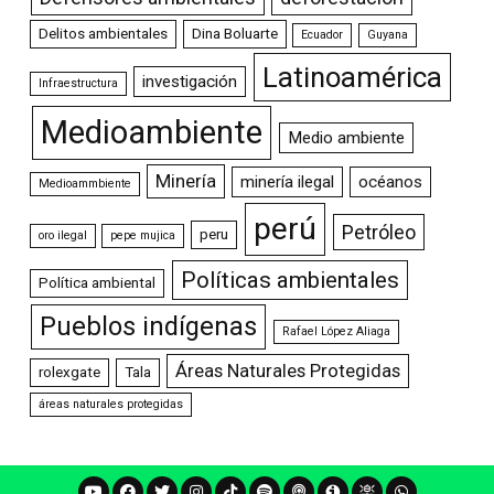
Delitos ambientales
Dina Boluarte
Ecuador
Guyana
Latinoamérica
investigación
Infraestructura
Medioambiente
Medio ambiente
Minería
minería ilegal
océanos
Medioammbiente
perú
Petróleo
peru
oro ilegal
pepe mujica
Políticas ambientales
Política ambiental
Pueblos indígenas
Rafael López Aliaga
Áreas Naturales Protegidas
rolexgate
Tala
áreas naturales protegidas