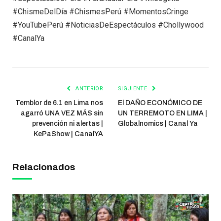
#ChismeDelDía #ChismesPerú #MomentosCringe
#YouTubePerú #NoticiasDeEspectáculos #Chollywood
#CanalYa
ANTERIOR
SIGUIENTE
Temblor de 6.1 en Lima nos
El DAÑO ECONÓMICO DE
agarró UNA VEZ MÁS sin
UN TERREMOTO EN LIMA |
prevención ni alertas |
Globalnomics | Canal Ya
KePaShow | CanalYA
Relacionados