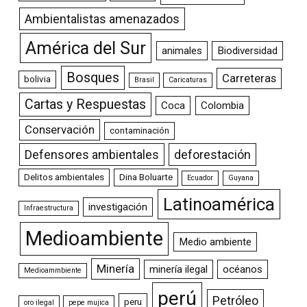
Ambientalistas amenazados
América del Sur
animales
Biodiversidad
Bosques
Carreteras
bolivia
Brasil
Caricaturas
Cartas y Respuestas
Coca
Colombia
Conservación
contaminación
Defensores ambientales
deforestación
Delitos ambientales
Dina Boluarte
Ecuador
Guyana
Latinoamérica
investigación
Infraestructura
Medioambiente
Medio ambiente
Minería
minería ilegal
océanos
Medioammbiente
perú
Petróleo
peru
oro ilegal
pepe mujica