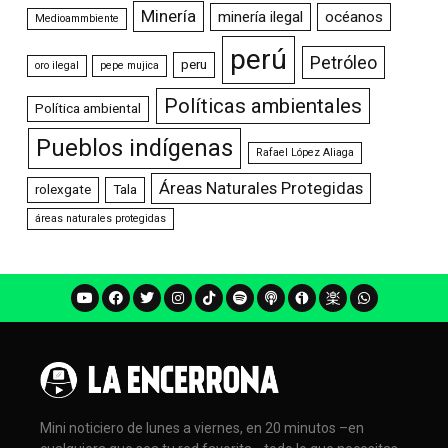
Minería
minería ilegal
océanos
Medioammbiente
perú
Petróleo
peru
oro ilegal
pepe mujica
Políticas ambientales
Política ambiental
Pueblos indígenas
Rafael López Aliaga
Áreas Naturales Protegidas
rolexgate
Tala
áreas naturales protegidas
Mini noticiero de lunes a viernes, en 20 minutos –en