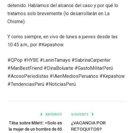
detenido. Hablamos del alcance del caso y por qué lo
tratamos solo brevemente (lo desarrollarán en La
Chisme).
Y como siempre, en vivo de lunes a jueves desde las
10:45 a.m., por #Kepashow.
#QPop #HYBE #LeninTamayo #SabrinaCarpenter
#ManBestFriend #DinaBoluarte #GastoMilitarPerú
#AcosoPeriodistas #IAenMediosPeruanos #Kepashow
#TendenciasPerú #NoticiasPerú
ANTERIOR
SIGUIENTE
Tilsa sobre Milett: «Solo es
¿VACANCIA POR
la mujer de un hombre de 65
RETOQUITOS?