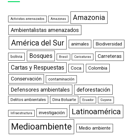
Amazonia
Activistas amenazados
Amazonas
Ambientalistas amenazados
América del Sur
animales
Biodiversidad
Bosques
Carreteras
bolivia
Brasil
Caricaturas
Cartas y Respuestas
Coca
Colombia
Conservación
contaminación
Defensores ambientales
deforestación
Delitos ambientales
Dina Boluarte
Ecuador
Guyana
Latinoamérica
investigación
Infraestructura
Medioambiente
Medio ambiente