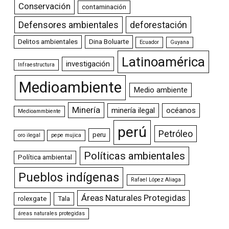
Conservación
contaminación
Defensores ambientales
deforestación
Delitos ambientales
Dina Boluarte
Ecuador
Guyana
Latinoamérica
investigación
Infraestructura
Medioambiente
Medio ambiente
Minería
minería ilegal
océanos
Medioammbiente
perú
Petróleo
peru
oro ilegal
pepe mujica
Políticas ambientales
Política ambiental
Pueblos indígenas
Rafael López Aliaga
Áreas Naturales Protegidas
rolexgate
Tala
áreas naturales protegidas