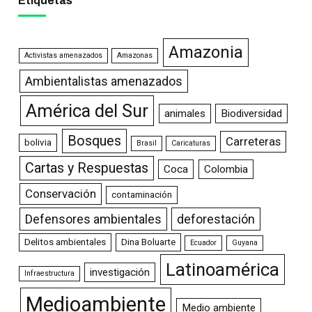
Etiquetas
Amazonia
Activistas amenazados
Amazonas
Ambientalistas amenazados
América del Sur
animales
Biodiversidad
Bosques
Carreteras
bolivia
Brasil
Caricaturas
Cartas y Respuestas
Coca
Colombia
Conservación
contaminación
Defensores ambientales
deforestación
Delitos ambientales
Dina Boluarte
Ecuador
Guyana
Latinoamérica
investigación
Infraestructura
Medioambiente
Medio ambiente