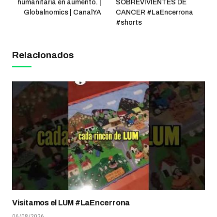
humanitaria en aumento. |
SOBREVIVIENTES DE
Globalnomics | CanalYA
CANCER #LaEncerrona
#shorts
Relacionados
Visitamos el LUM #LaEncerrona
06/08/2026