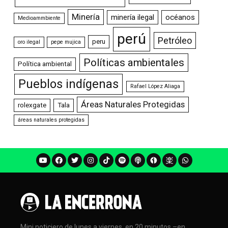
Minería
minería ilegal
océanos
Medioammbiente
perú
Petróleo
peru
oro ilegal
pepe mujica
Políticas ambientales
Política ambiental
Pueblos indígenas
Rafael López Aliaga
Áreas Naturales Protegidas
rolexgate
Tala
áreas naturales protegidas
Mini noticiero de lunes a viernes, en 20 minutos –en