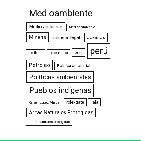
Medioambiente
Medio ambiente
Medioammbiente
Minería
minería ilegal
océanos
perú
peru
oro ilegal
pepe mujica
Petróleo
Política ambiental
Políticas ambientales
Pueblos indígenas
rolexgate
Tala
Rafael López Aliaga
Áreas Naturales Protegidas
áreas naturales protegidas