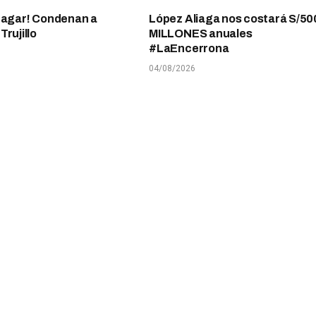
pagar! Condenan a
López Aliaga nos costará S/50
rujillo
MILLONES anuales
#LaEncerrona
04/08/2026