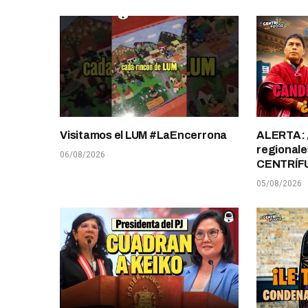
Visitamos el LUM #LaEncerrona
ALERTA: 
regionale
06/08/2026
CENTRÍF
05/08/2026