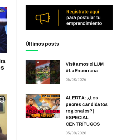
Últimos posts
lta
Visitamos el LUM
OS
#LaEncerrona
06/08/2026
ALERTA: ¿Los
peores candidatos
regionales? |
ESPECIAL
CENTRÍFUGOS
05/08/2026