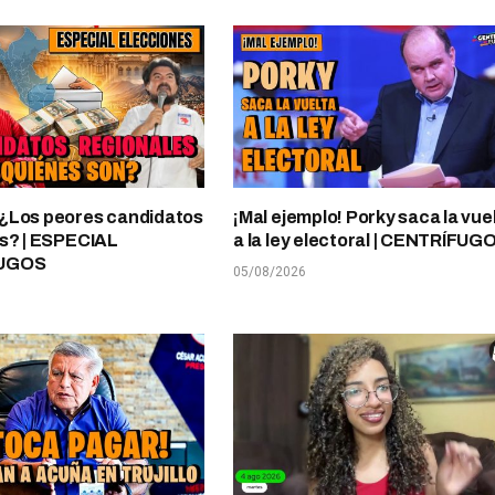
¿Los peores candidatos
¡Mal ejemplo! Porky saca la vue
s? | ESPECIAL
a la ley electoral | CENTRÍFUG
UGOS
05/08/2026