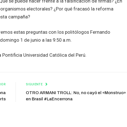
Qué se puede hacer frente a la falsificación de firmas? ¿En
s organismos electorales? ¿Por qué fracasó la reforma
 esta campaña?
remos estas preguntas con los politólogos Fernando
omingo 1 de junio a las 9:50 a.m.
a Pontificia Universidad Católica del Perú.
IOR
SIGUIENTE
ona
OTRO ARMANI TROLL: No, no cayó el «Monstruo»
rts
en Brasil #LaEncerrona