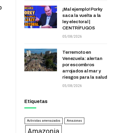
0
¡Mal ejemplo! Porky
saca la vuelta a la
ley electoral |
CENTRÍFUGOS
05/08/2026
Terremoto en
Venezuela: alertan
por escombros
arrojados al mar y
riesgos para la salud
05/08/2026
Etiquetas
Activistas amenazados
Amazonas
Amazonia