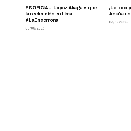
ES OFICIAL: López Aliaga va por
¡Le toca 
la reelección en Lima
Acuña en T
#LaEncerrona
04/08/2026
05/08/2026