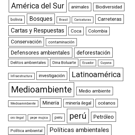
América del Sur
animales
Biodiversidad
Bosques
Carreteras
bolivia
Brasil
Caricaturas
Cartas y Respuestas
Coca
Colombia
Conservación
contaminación
Defensores ambientales
deforestación
Delitos ambientales
Dina Boluarte
Ecuador
Guyana
Latinoamérica
investigación
Infraestructura
Medioambiente
Medio ambiente
Minería
minería ilegal
océanos
Medioammbiente
perú
Petróleo
peru
oro ilegal
pepe mujica
Políticas ambientales
Política ambiental