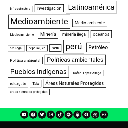
Latinoamérica
investigación
Infraestructura
Medioambiente
Medio ambiente
Minería
minería ilegal
océanos
Medioammbiente
perú
Petróleo
peru
oro ilegal
pepe mujica
Políticas ambientales
Política ambiental
Pueblos indígenas
Rafael López Aliaga
Áreas Naturales Protegidas
rolexgate
Tala
áreas naturales protegidas