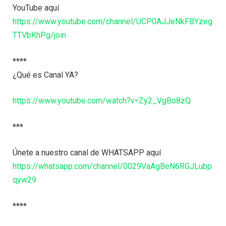
YouTube aquí
https://www.youtube.com/channel/UCP0AJJeNkFBYzeg
TTVbKhPg/join
****
¿Qué es Canal YA?
https://www.youtube.com/watch?v=Zy2_VgBo8zQ
***
Únete a nuestro canal de WHATSAPP aquí
https://whatsapp.com/channel/0029VaAgBeN6RGJLubp
qyw29
****