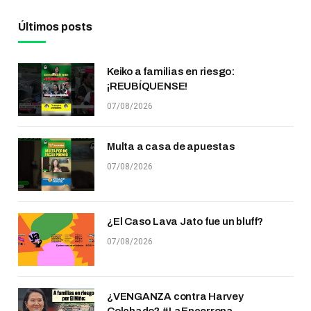
Últimos posts
Keiko a familias en riesgo:
¡REUBÍQUENSE!
07/08/2026
Multa a casa de apuestas
07/08/2026
¿El Caso Lava Jato fue un bluff?
07/08/2026
¿VENGANZA contra Harvey
Colchado? #LaEncerrona