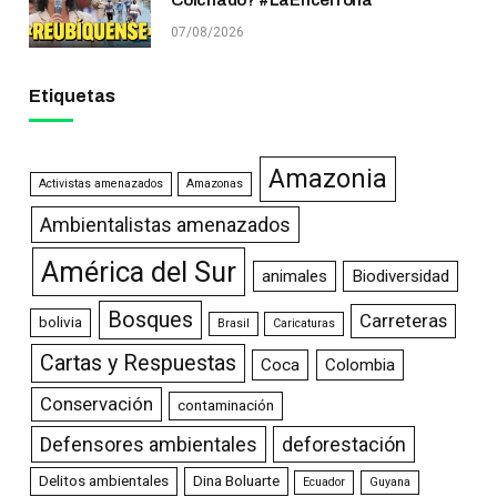
07/08/2026
Etiquetas
Amazonia
Activistas amenazados
Amazonas
Ambientalistas amenazados
América del Sur
animales
Biodiversidad
Bosques
Carreteras
bolivia
Brasil
Caricaturas
Cartas y Respuestas
Coca
Colombia
Conservación
contaminación
Defensores ambientales
deforestación
Delitos ambientales
Dina Boluarte
Ecuador
Guyana