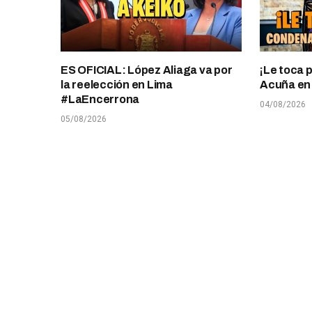
ES OFICIAL: López Aliaga va por
¡Le toca 
la reelección en Lima
Acuña en T
#LaEncerrona
04/08/2026
05/08/2026