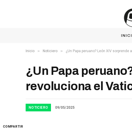
INIC
»
»
Inicio
Noticiero
¿Un Papa peruano? León XIV sorprende al 
¿Un Papa peruano?
revoluciona el Vatic
NOTICIERO
09/05/2025
COMPARTIR