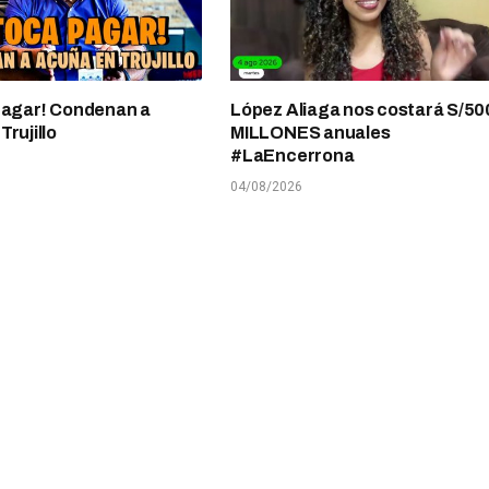
pagar! Condenan a
López Aliaga nos costará S/50
rujillo
MILLONES anuales
#LaEncerrona
04/08/2026