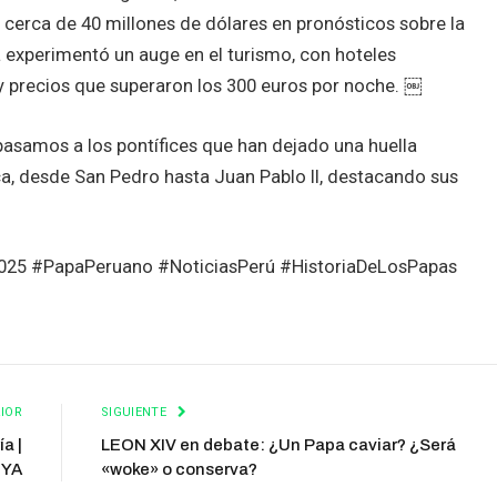
 cerca de 40 millones de dólares en pronósticos sobre la
 experimentó un auge en el turismo, con hoteles
 precios que superaron los 300 euros por noche. ￼
epasamos a los pontífices que han dejado una huella
lica, desde San Pedro hasta Juan Pablo II, destacando sus
25 #PapaPeruano #NoticiasPerú #HistoriaDeLosPapas
IOR
SIGUIENTE
a |
LEON XIV en debate: ¿Un Papa caviar? ¿Será
lYA
«woke» o conserva?