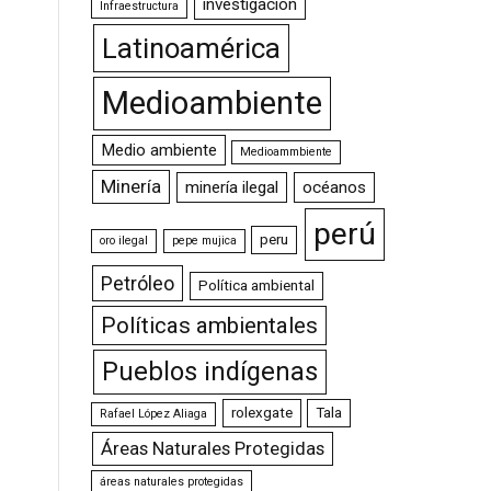
investigación
Infraestructura
Latinoamérica
Medioambiente
Medio ambiente
Medioammbiente
Minería
minería ilegal
océanos
perú
peru
oro ilegal
pepe mujica
Petróleo
Política ambiental
Políticas ambientales
Pueblos indígenas
rolexgate
Tala
Rafael López Aliaga
Áreas Naturales Protegidas
áreas naturales protegidas