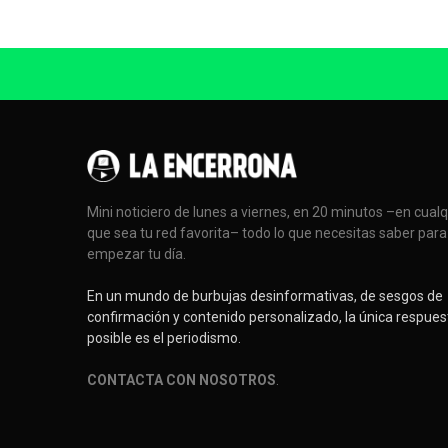
Mini noticiero de lunes a viernes, en 20 minutos –en cual
que sea tu red favorita– todo lo que necesitas saber para
empezar tu día.
En un mundo de burbujas desinformativas, de sesgos de
confirmación y contenido personalizado, la única respues
posible es el periodismo.
CONTACTA CON NOSOTROS
.