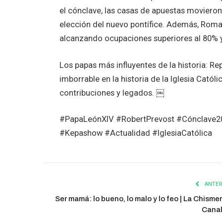
el cónclave, las casas de apuestas movieron
elección del nuevo pontífice. Además, Roma
alcanzando ocupaciones superiores al 80% y
Los papas más influyentes de la historia: R
imborrable en la historia de la Iglesia Cató
contribuciones y legados. ￼
#PapaLeónXIV #RobertPrevost #Cónclave20
#Kepashow #Actualidad #IglesiaCatólica
ANTER
Ser mamá: lo bueno, lo malo y lo feo | La Chismerí
Cana