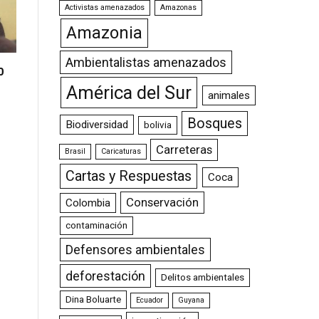
Activistas amenazados
Amazonas
Amazonia
Ambientalistas amenazados
0
América del Sur
animales
Bosques
Biodiversidad
bolivia
Carreteras
Brasil
Caricaturas
Cartas y Respuestas
Coca
Conservación
Colombia
contaminación
Defensores ambientales
deforestación
Delitos ambientales
Dina Boluarte
Ecuador
Guyana