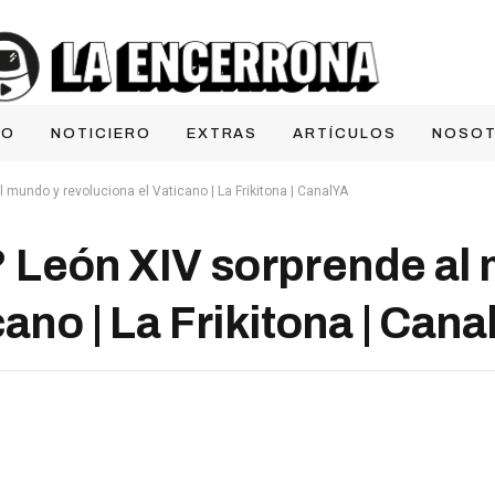
IO
NOTICIERO
EXTRAS
ARTÍCULOS
NOSO
mundo y revoluciona el Vaticano | La Frikitona | CanalYA
 León XIV sorprende al
ano | La Frikitona | Can