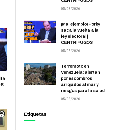
CENTRÍFUGOS
05/08/2026
¡Mal ejemplo! Porky
saca la vuelta a la
ley electoral |
CENTRÍFUGOS
05/08/2026
Terremoto en
Venezuela: alertan
lta
por escombros
OS
arrojados al mar y
riesgos para la salud
05/08/2026
Etiquetas