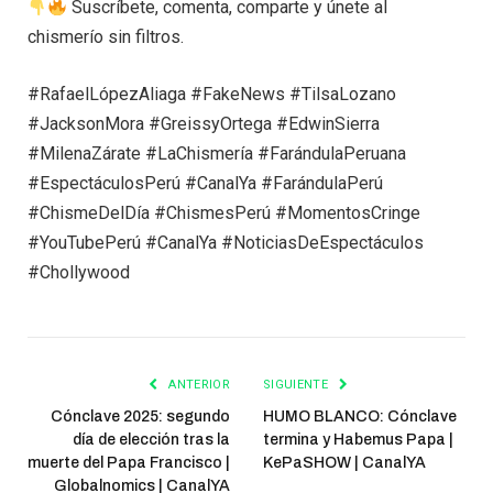
Suscríbete, comenta, comparte y únete al
chismerío sin filtros.
#RafaelLópezAliaga #FakeNews #TilsaLozano
#JacksonMora #GreissyOrtega #EdwinSierra
#MilenaZárate #LaChismería #FarándulaPeruana
#EspectáculosPerú #CanalYa #FarándulaPerú
#ChismeDelDía #ChismesPerú #MomentosCringe
#YouTubePerú #CanalYa #NoticiasDeEspectáculos
#Chollywood
ANTERIOR
SIGUIENTE
Cónclave 2025: segundo
HUMO BLANCO: Cónclave
día de elección tras la
termina y Habemus Papa |
muerte del Papa Francisco |
KePaSHOW | CanalYA
Globalnomics | CanalYA