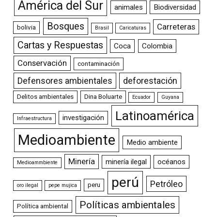
América del Sur
animales
Biodiversidad
Bosques
Carreteras
bolivia
Brasil
Caricaturas
Cartas y Respuestas
Coca
Colombia
Conservación
contaminación
Defensores ambientales
deforestación
Delitos ambientales
Dina Boluarte
Ecuador
Guyana
Latinoamérica
investigación
Infraestructura
Medioambiente
Medio ambiente
Minería
minería ilegal
océanos
Medioammbiente
perú
Petróleo
peru
oro ilegal
pepe mujica
Políticas ambientales
Política ambiental