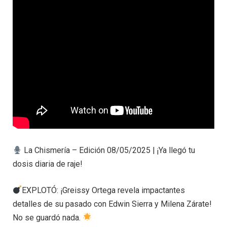
La Chismería – Edición 08/05/2025 | ¡Ya llegó tu
dosis diaria de raje!
EXPLOTÓ: ¡Greissy Ortega revela impactantes
detalles de su pasado con Edwin Sierra y Milena Zárate!
No se guardó nada.