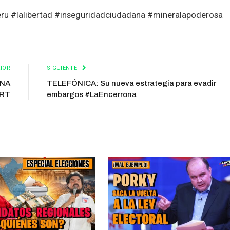
ru #lalibertad #inseguridadciudadana #mineralapoderosa
IOR
SIGUIENTE
INA
TELEFÓNICA: Su nueva estrategia para evadir
ORT
embargos #LaEncerrona