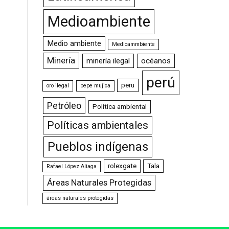
Medioambiente
Medio ambiente
Medioammbiente
Minería
minería ilegal
océanos
perú
peru
oro ilegal
pepe mujica
Petróleo
Política ambiental
Políticas ambientales
Pueblos indígenas
rolexgate
Tala
Rafael López Aliaga
Áreas Naturales Protegidas
áreas naturales protegidas