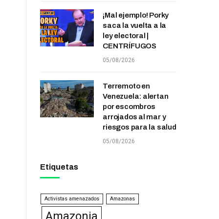
¡Mal ejemplo! Porky
saca la vuelta a la
ley electoral |
CENTRÍFUGOS
05/08/2026
Terremoto en
Venezuela: alertan
por escombros
arrojados al mar y
riesgos para la salud
05/08/2026
Etiquetas
Activistas amenazados
Amazonas
Amazonia