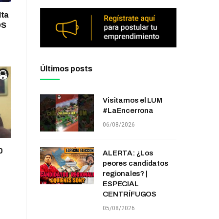
lta
OS
Últimos posts
Visitamos el LUM
#LaEncerrona
06/08/2026
0
ALERTA: ¿Los
peores candidatos
regionales? |
ESPECIAL
CENTRÍFUGOS
05/08/2026