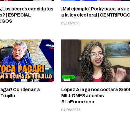
¿Los peores candidatos
¡Mal ejemplo! Porky saca la vue
s? | ESPECIAL
a la ley electoral | CENTRÍFUG
UGOS
05/08/2026
pagar! Condenan a
López Aliaga nos costará S/50
rujillo
MILLONES anuales
#LaEncerrona
04/08/2026