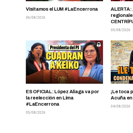
Visitamos el LUM #LaEncerrona
ALERTA: 
regionale
06/08/2026
CENTRÍF
05/08/2026
ES OFICIAL: López Aliaga va por
¡Le toca 
la reelección en Lima
Acuña en T
#LaEncerrona
04/08/2026
05/08/2026