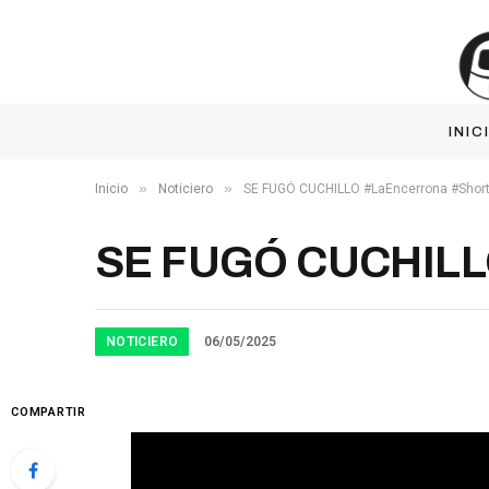
INIC
»
»
Inicio
Noticiero
SE FUGÓ CUCHILLO #LaEncerrona #Shor
SE FUGÓ CUCHILLO
NOTICIERO
06/05/2025
COMPARTIR