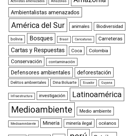
Activistas amenazados
Amazonas
Ambientalistas amenazados
América del Sur
animales
Biodiversidad
Bosques
Carreteras
bolivia
Brasil
Caricaturas
Cartas y Respuestas
Coca
Colombia
Conservación
contaminación
Defensores ambientales
deforestación
Delitos ambientales
Dina Boluarte
Ecuador
Guyana
Latinoamérica
investigación
Infraestructura
Medioambiente
Medio ambiente
Minería
minería ilegal
océanos
Medioammbiente