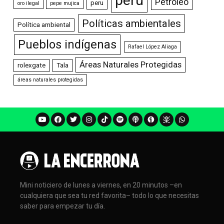
perú
Petróleo
peru
oro ilegal
pepe mujica
Políticas ambientales
Política ambiental
Pueblos indígenas
Rafael López Aliaga
Áreas Naturales Protegidas
rolexgate
Tala
áreas naturales protegidas
Mini noticiero de lunes a viernes, en 20 minutos –en
cualquiera que sea tu red favorita– todo lo que necesitas
saber para empezar tu día.