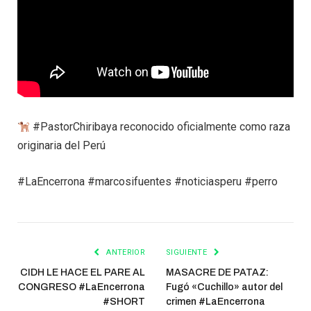
#PastorChiribaya reconocido oficialmente como raza
originaria del Perú
#LaEncerrona #marcosifuentes #noticiasperu #perro
ANTERIOR
SIGUIENTE
CIDH LE HACE EL PARE AL
MASACRE DE PATAZ:
CONGRESO #LaEncerrona
Fugó «Cuchillo» autor del
#SHORT
crimen #LaEncerrona