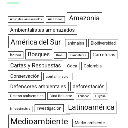
Amazonia
Activistas amenazados
Amazonas
Ambientalistas amenazados
América del Sur
animales
Biodiversidad
Bosques
Carreteras
bolivia
Brasil
Caricaturas
Cartas y Respuestas
Coca
Colombia
Conservación
contaminación
Defensores ambientales
deforestación
Delitos ambientales
Dina Boluarte
Ecuador
Guyana
Latinoamérica
investigación
Infraestructura
Medioambiente
Medio ambiente