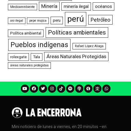
Minería
minería ilegal
océanos
Medioammbiente
perú
Petróleo
peru
oro ilegal
pepe mujica
Políticas ambientales
Política ambiental
Pueblos indígenas
Rafael López Aliaga
Áreas Naturales Protegidas
rolexgate
Tala
áreas naturales protegidas
Mini noticiero de lunes a viernes, en 20 minutos –en