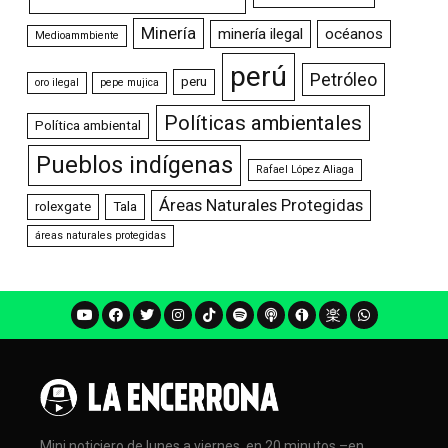
Minería
minería ilegal
océanos
Medioammbiente
perú
Petróleo
peru
oro ilegal
pepe mujica
Políticas ambientales
Política ambiental
Pueblos indígenas
Rafael López Aliaga
Áreas Naturales Protegidas
rolexgate
Tala
áreas naturales protegidas
Mini noticiero de lunes a viernes, en 20 minutos –en