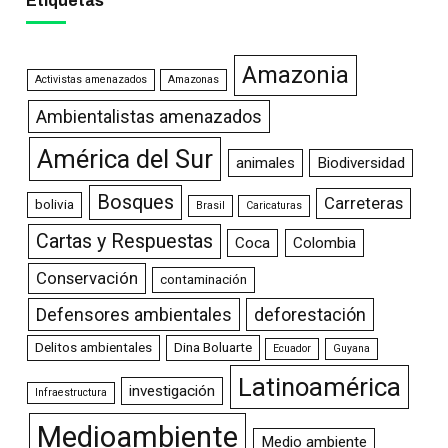
Etiquetas
Amazonia
Activistas amenazados
Amazonas
Ambientalistas amenazados
América del Sur
animales
Biodiversidad
Bosques
Carreteras
bolivia
Brasil
Caricaturas
Cartas y Respuestas
Coca
Colombia
Conservación
contaminación
Defensores ambientales
deforestación
Delitos ambientales
Dina Boluarte
Ecuador
Guyana
Latinoamérica
investigación
Infraestructura
Medioambiente
Medio ambiente