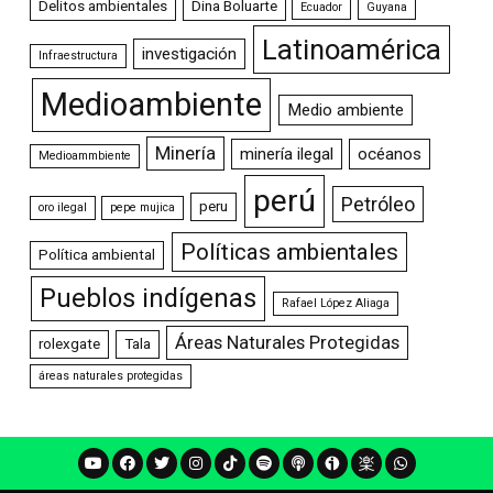
Delitos ambientales
Dina Boluarte
Ecuador
Guyana
Latinoamérica
investigación
Infraestructura
Medioambiente
Medio ambiente
Minería
minería ilegal
océanos
Medioammbiente
perú
Petróleo
peru
oro ilegal
pepe mujica
Políticas ambientales
Política ambiental
Pueblos indígenas
Rafael López Aliaga
Áreas Naturales Protegidas
rolexgate
Tala
áreas naturales protegidas