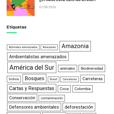
07/08/2026
Etiquetas
Amazonia
Activistas amenazados
Amazonas
Ambientalistas amenazados
América del Sur
animales
Biodiversidad
Bosques
Carreteras
bolivia
Brasil
Caricaturas
Cartas y Respuestas
Coca
Colombia
Conservación
contaminación
Defensores ambientales
deforestación