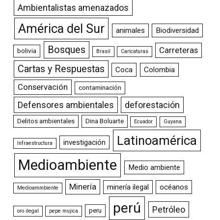
Ambientalistas amenazados
América del Sur
animales
Biodiversidad
Bosques
Carreteras
bolivia
Brasil
Caricaturas
Cartas y Respuestas
Coca
Colombia
Conservación
contaminación
Defensores ambientales
deforestación
Delitos ambientales
Dina Boluarte
Ecuador
Guyana
Latinoamérica
investigación
Infraestructura
Medioambiente
Medio ambiente
Minería
minería ilegal
océanos
Medioammbiente
perú
Petróleo
peru
oro ilegal
pepe mujica