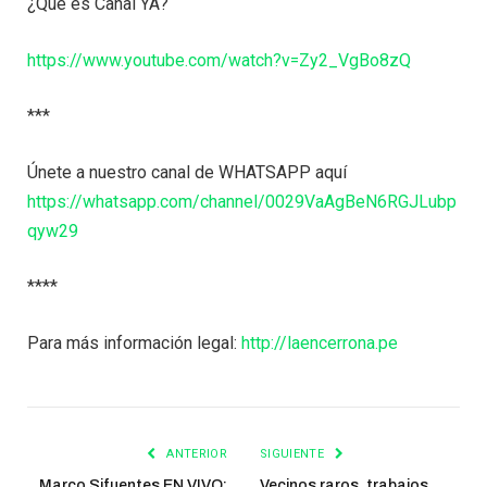
¿Qué es Canal YA?
https://www.youtube.com/watch?v=Zy2_VgBo8zQ
***
Únete a nuestro canal de WHATSAPP aquí
https://whatsapp.com/channel/0029VaAgBeN6RGJLubp
qyw29
****
Para más información legal:
http://laencerrona.pe
ANTERIOR
SIGUIENTE
Marco Sifuentes EN VIVO:
Vecinos raros, trabajos