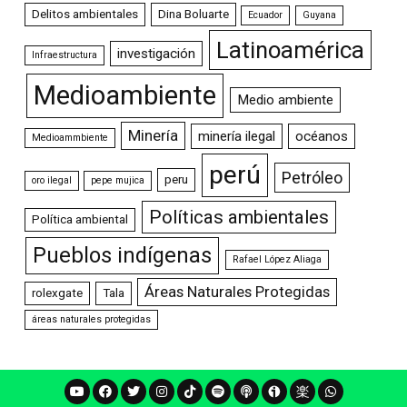
Delitos ambientales
Dina Boluarte
Ecuador
Guyana
Latinoamérica
investigación
Infraestructura
Medioambiente
Medio ambiente
Minería
minería ilegal
océanos
Medioammbiente
perú
Petróleo
peru
oro ilegal
pepe mujica
Políticas ambientales
Política ambiental
Pueblos indígenas
Rafael López Aliaga
Áreas Naturales Protegidas
rolexgate
Tala
áreas naturales protegidas