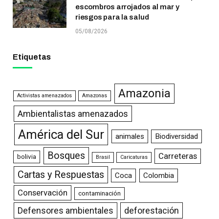
escombros arrojados al mar y
riesgos para la salud
05/08/2026
Etiquetas
Amazonia
Activistas amenazados
Amazonas
Ambientalistas amenazados
América del Sur
animales
Biodiversidad
Bosques
Carreteras
bolivia
Brasil
Caricaturas
Cartas y Respuestas
Coca
Colombia
Conservación
contaminación
Defensores ambientales
deforestación