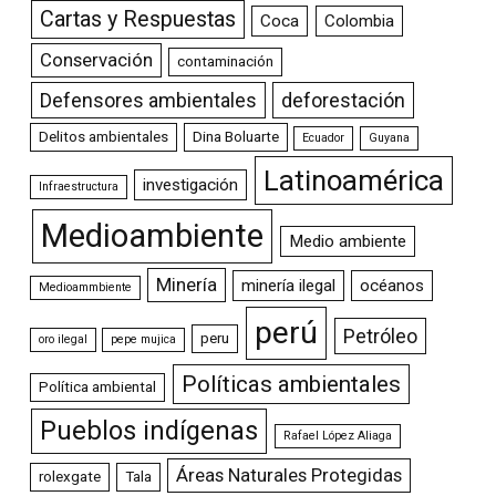
Cartas y Respuestas
Coca
Colombia
Conservación
contaminación
Defensores ambientales
deforestación
Delitos ambientales
Dina Boluarte
Ecuador
Guyana
Latinoamérica
investigación
Infraestructura
Medioambiente
Medio ambiente
Minería
minería ilegal
océanos
Medioammbiente
perú
Petróleo
peru
oro ilegal
pepe mujica
Políticas ambientales
Política ambiental
Pueblos indígenas
Rafael López Aliaga
Áreas Naturales Protegidas
rolexgate
Tala