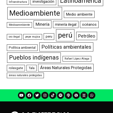
Latinoamérica
investigación
Infraestructura
Medioambiente
Medio ambiente
Minería
minería ilegal
océanos
Medioammbiente
perú
Petróleo
peru
oro ilegal
pepe mujica
Políticas ambientales
Política ambiental
Pueblos indígenas
Rafael López Aliaga
Áreas Naturales Protegidas
rolexgate
Tala
áreas naturales protegidas