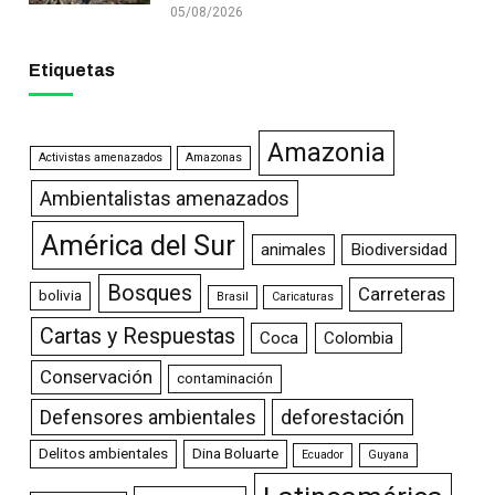
05/08/2026
Etiquetas
Amazonia
Activistas amenazados
Amazonas
Ambientalistas amenazados
América del Sur
animales
Biodiversidad
Bosques
Carreteras
bolivia
Brasil
Caricaturas
Cartas y Respuestas
Coca
Colombia
Conservación
contaminación
Defensores ambientales
deforestación
Delitos ambientales
Dina Boluarte
Ecuador
Guyana