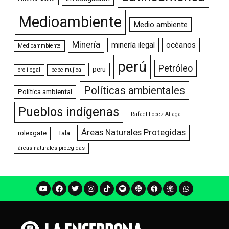
Medioambiente
Medio ambiente
Minería
minería ilegal
océanos
Medioammbiente
perú
Petróleo
peru
oro ilegal
pepe mujica
Políticas ambientales
Política ambiental
Pueblos indígenas
Rafael López Aliaga
Áreas Naturales Protegidas
rolexgate
Tala
áreas naturales protegidas