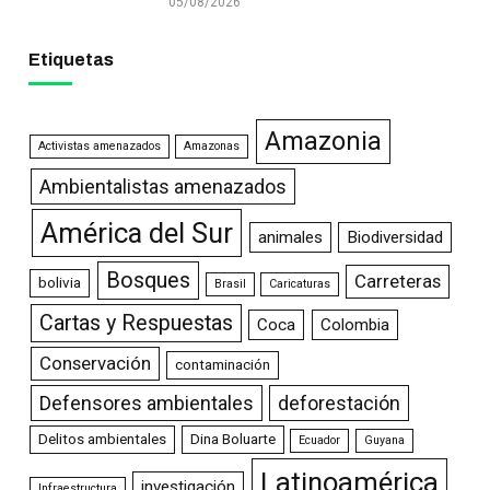
05/08/2026
Etiquetas
Amazonia
Activistas amenazados
Amazonas
Ambientalistas amenazados
América del Sur
animales
Biodiversidad
Bosques
Carreteras
bolivia
Brasil
Caricaturas
Cartas y Respuestas
Coca
Colombia
Conservación
contaminación
Defensores ambientales
deforestación
Delitos ambientales
Dina Boluarte
Ecuador
Guyana
Latinoamérica
investigación
Infraestructura