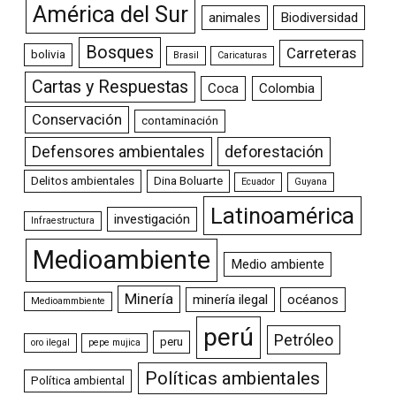
América del Sur
animales
Biodiversidad
Bosques
Carreteras
bolivia
Brasil
Caricaturas
Cartas y Respuestas
Coca
Colombia
Conservación
contaminación
Defensores ambientales
deforestación
Delitos ambientales
Dina Boluarte
Ecuador
Guyana
Latinoamérica
investigación
Infraestructura
Medioambiente
Medio ambiente
Minería
minería ilegal
océanos
Medioammbiente
perú
Petróleo
peru
oro ilegal
pepe mujica
Políticas ambientales
Política ambiental