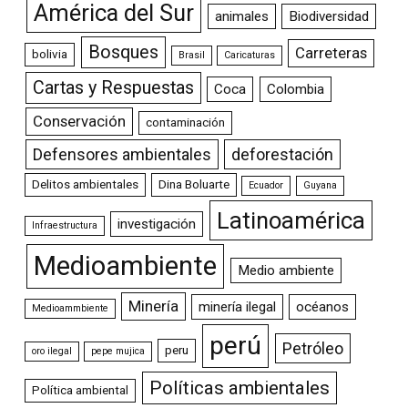
América del Sur
animales
Biodiversidad
Bosques
Carreteras
bolivia
Brasil
Caricaturas
Cartas y Respuestas
Coca
Colombia
Conservación
contaminación
Defensores ambientales
deforestación
Delitos ambientales
Dina Boluarte
Ecuador
Guyana
Latinoamérica
investigación
Infraestructura
Medioambiente
Medio ambiente
Minería
minería ilegal
océanos
Medioammbiente
perú
Petróleo
peru
oro ilegal
pepe mujica
Políticas ambientales
Política ambiental