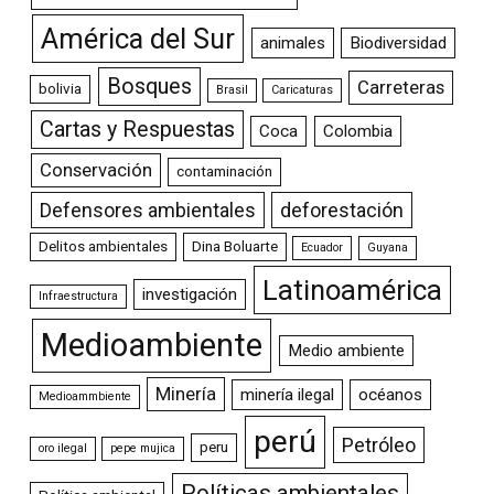
América del Sur
animales
Biodiversidad
Bosques
Carreteras
bolivia
Brasil
Caricaturas
Cartas y Respuestas
Coca
Colombia
Conservación
contaminación
Defensores ambientales
deforestación
Delitos ambientales
Dina Boluarte
Ecuador
Guyana
Latinoamérica
investigación
Infraestructura
Medioambiente
Medio ambiente
Minería
minería ilegal
océanos
Medioammbiente
perú
Petróleo
peru
oro ilegal
pepe mujica
Políticas ambientales