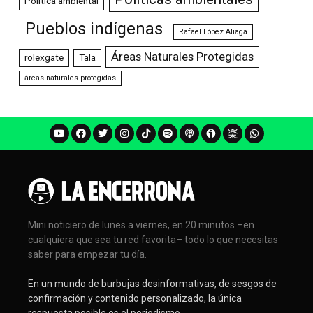
Política ambiental
Pueblos indígenas
Rafael López Aliaga
Áreas Naturales Protegidas
rolexgate
Tala
áreas naturales protegidas
Mini noticiero de lunes a viernes, en 20 minutos –en
cualquiera que sea tu red favorita– todo lo que necesitas
saber para empezar tu día.
En un mundo de burbujas desinformativas, de sesgos de
confirmación y contenido personalizado, la única
respuesta posible es el periodismo.