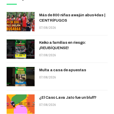
Más de 800 niñas awajún abus4das |
CENTRÍFUGOS
07/08/2026
Keiko a familias en riesgo:
¡REUBÍQUENSE!
07/08/2026
Multa a casa de apuestas
07/08/2026
¿El Caso Lava Jato fue un bluff?
07/08/2026