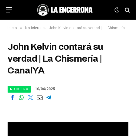
»
»
Inicio
Noticiero
John Kelvin contará su verdad | La Chismería | CanalYA
John Kelvin contará su
verdad | La Chismería |
CanalYA
10/04/2025
NOTICIERO