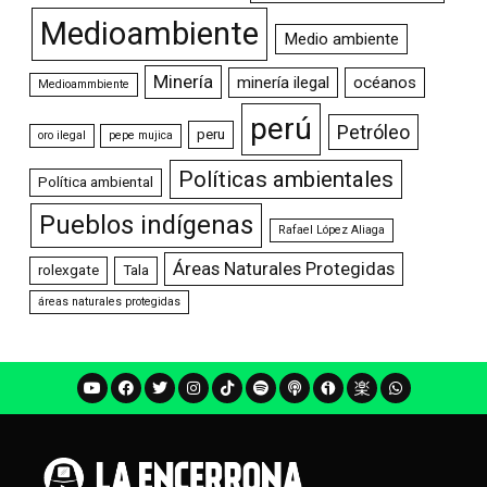
Medioambiente
Medio ambiente
Minería
minería ilegal
océanos
Medioammbiente
perú
Petróleo
peru
oro ilegal
pepe mujica
Políticas ambientales
Política ambiental
Pueblos indígenas
Rafael López Aliaga
Áreas Naturales Protegidas
rolexgate
Tala
áreas naturales protegidas