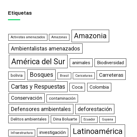
Etiquetas
Amazonia
Activistas amenazados
Amazonas
Ambientalistas amenazados
América del Sur
animales
Biodiversidad
Bosques
Carreteras
bolivia
Brasil
Caricaturas
Cartas y Respuestas
Coca
Colombia
Conservación
contaminación
Defensores ambientales
deforestación
Delitos ambientales
Dina Boluarte
Ecuador
Guyana
Latinoamérica
investigación
Infraestructura