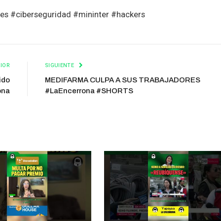
es #ciberseguridad #mininter #hackers
IOR
SIGUIENTE
ido
MEDIFARMA CULPA A SUS TRABAJADORES
ona
#LaEncerrona #SHORTS