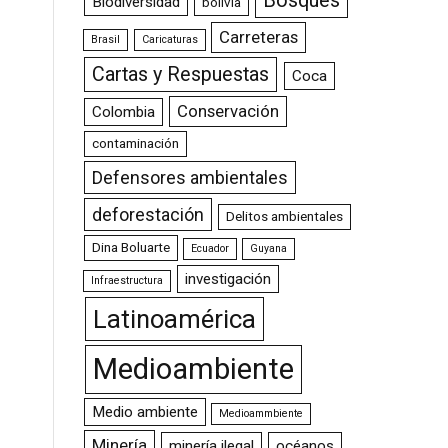
Bosques
Biodiversidad
bolivia
Carreteras
Brasil
Caricaturas
Cartas y Respuestas
Coca
Conservación
Colombia
contaminación
Defensores ambientales
deforestación
Delitos ambientales
Dina Boluarte
Ecuador
Guyana
investigación
Infraestructura
Latinoamérica
Medioambiente
Medio ambiente
Medioammbiente
Minería
minería ilegal
océanos