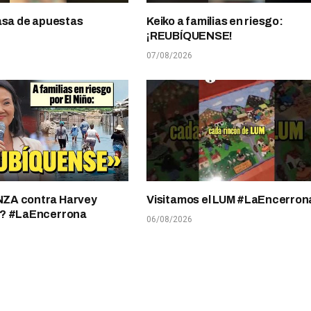
asa de apuestas
Keiko a familias en riesgo:
¡REUBÍQUENSE!
07/08/2026
A contra Harvey
Visitamos el LUM #LaEncerron
? #LaEncerrona
06/08/2026