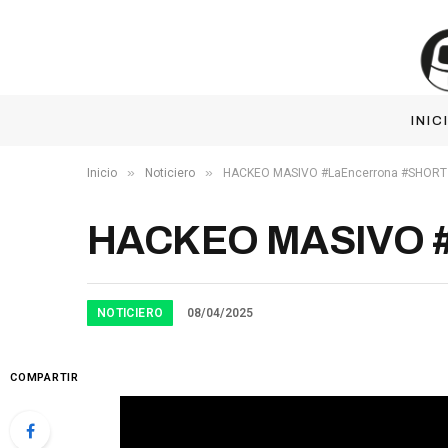
INIC
»
»
Inicio
Noticiero
HACKEO MASIVO #LaEncerrona #SHORT
HACKEO MASIVO #
NOTICIERO
08/04/2025
COMPARTIR