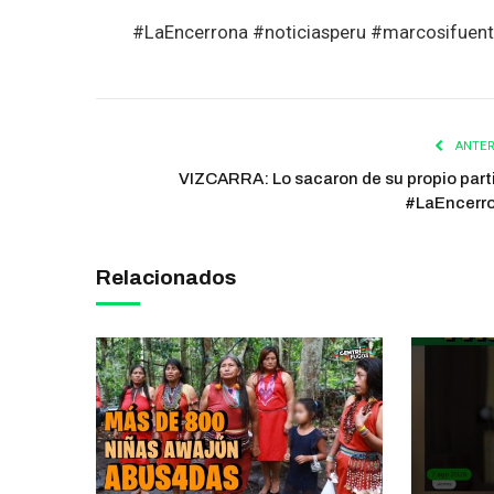
#LaEncerrona #noticiasperu #marcosifuent
ANTER
VIZCARRA: Lo sacaron de su propio part
#LaEncerr
Relacionados