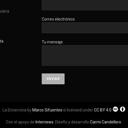
quiera
Correo electrónico
ta
Tu mensaje
La Encerrona by
Marco Sifuentes
is licensed under
CC BY 4.0
Con el apoyo de
Internews
. Diseño y desarrollo
Carmi Candellero
.