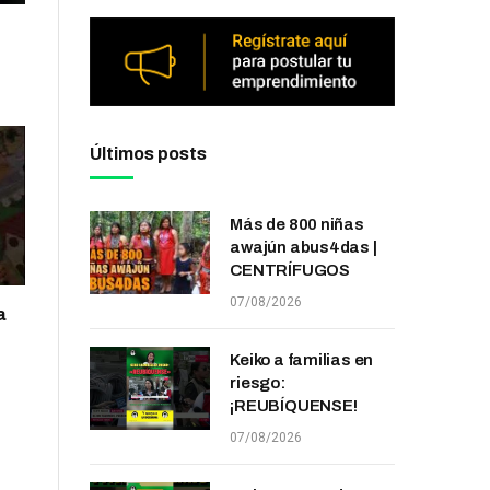
Últimos posts
Más de 800 niñas
awajún abus4das |
CENTRÍFUGOS
07/08/2026
a
Keiko a familias en
riesgo:
¡REUBÍQUENSE!
07/08/2026