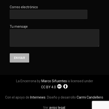
Correo electrónico
Tu mensaje
La Encerrona by
Marco Sifuentes
is licensed under
CC BY 4.0
Con el apoyo de
Internews
. Diseño y desarrollo
Carmi Candellero
.
Ver
aviso legal
.