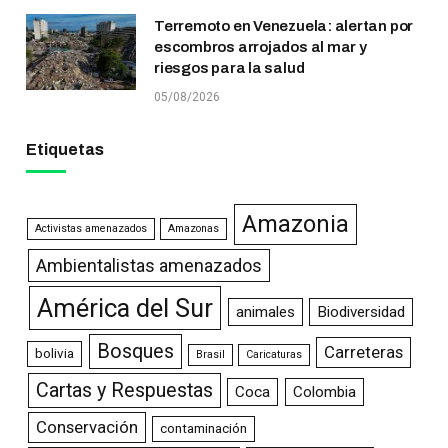
Terremoto en Venezuela: alertan por
escombros arrojados al mar y
riesgos para la salud
05/08/2026
Etiquetas
Amazonia
Activistas amenazados
Amazonas
Ambientalistas amenazados
América del Sur
animales
Biodiversidad
Bosques
Carreteras
bolivia
Brasil
Caricaturas
Cartas y Respuestas
Coca
Colombia
Conservación
contaminación