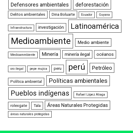
Defensores ambientales
deforestación
Delitos ambientales
Dina Boluarte
Ecuador
Guyana
Latinoamérica
investigación
Infraestructura
Medioambiente
Medio ambiente
Minería
minería ilegal
océanos
Medioammbiente
perú
Petróleo
peru
oro ilegal
pepe mujica
Políticas ambientales
Política ambiental
Pueblos indígenas
Rafael López Aliaga
Áreas Naturales Protegidas
rolexgate
Tala
áreas naturales protegidas