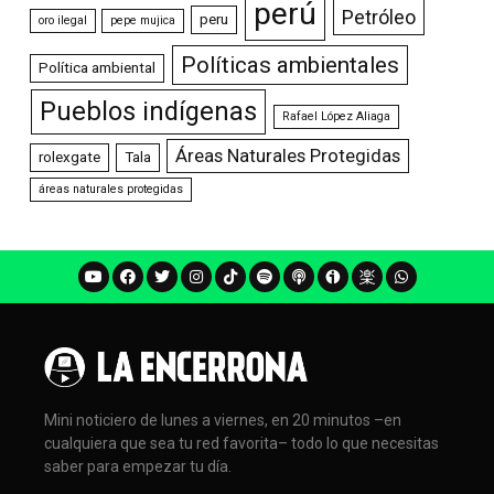
perú
Petróleo
peru
oro ilegal
pepe mujica
Políticas ambientales
Política ambiental
Pueblos indígenas
Rafael López Aliaga
Áreas Naturales Protegidas
rolexgate
Tala
áreas naturales protegidas
Mini noticiero de lunes a viernes, en 20 minutos –en
cualquiera que sea tu red favorita– todo lo que necesitas
saber para empezar tu día.