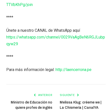
TTVbKhPg/join
****
Únete a nuestro CANAL de WhatsApp aquí
https://whatsapp.com/channel/0029VaAgBeN6RGJLubp
qyw29
****
Para más información legal:
http://laencerrona.pe
ANTERIOR
SIGUIENTE
Ministro de Educación no
Melissa Klug: créeme we |
quiere profes de inglés
La Chismería | CanalYA