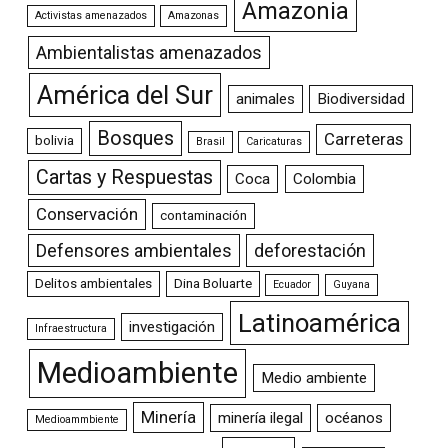
Amazonia
Activistas amenazados
Amazonas
Ambientalistas amenazados
América del Sur
animales
Biodiversidad
Bosques
Carreteras
bolivia
Brasil
Caricaturas
Cartas y Respuestas
Coca
Colombia
Conservación
contaminación
Defensores ambientales
deforestación
Delitos ambientales
Dina Boluarte
Ecuador
Guyana
Latinoamérica
investigación
Infraestructura
Medioambiente
Medio ambiente
Minería
minería ilegal
océanos
Medioammbiente