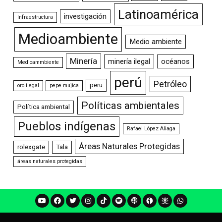
Latinoamérica
investigación
Infraestructura
Medioambiente
Medio ambiente
Minería
minería ilegal
océanos
Medioammbiente
perú
Petróleo
peru
oro ilegal
pepe mujica
Políticas ambientales
Política ambiental
Pueblos indígenas
Rafael López Aliaga
Áreas Naturales Protegidas
rolexgate
Tala
áreas naturales protegidas