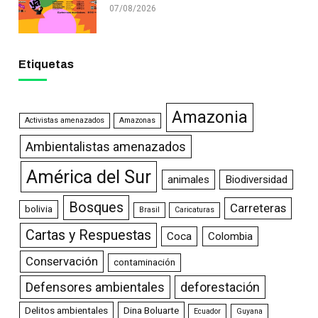
07/08/2026
Etiquetas
Amazonia
Activistas amenazados
Amazonas
Ambientalistas amenazados
América del Sur
animales
Biodiversidad
Bosques
Carreteras
bolivia
Brasil
Caricaturas
Cartas y Respuestas
Coca
Colombia
Conservación
contaminación
Defensores ambientales
deforestación
Delitos ambientales
Dina Boluarte
Ecuador
Guyana