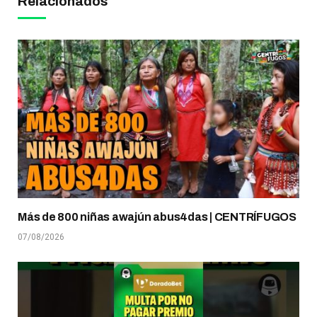
Relacionados
Más de 800 niñas awajún abus4das | CENTRÍFUGOS
07/08/2026