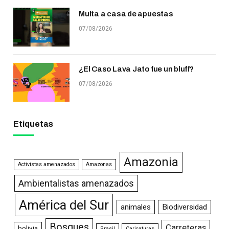
Multa a casa de apuestas
07/08/2026
¿El Caso Lava Jato fue un bluff?
07/08/2026
Etiquetas
Amazonia
Activistas amenazados
Amazonas
Ambientalistas amenazados
América del Sur
animales
Biodiversidad
Bosques
Carreteras
bolivia
Brasil
Caricaturas