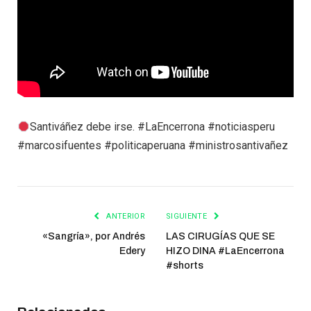
Santiváñez debe irse. #LaEncerrona #noticiasperu
#marcosifuentes #politicaperuana #ministrosantivañez
ANTERIOR
SIGUIENTE
«Sangría», por Andrés
LAS CIRUGÍAS QUE SE
Edery
HIZO DINA #LaEncerrona
#shorts