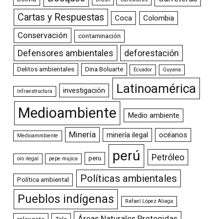
Cartas y Respuestas
Coca
Colombia
Conservación
contaminación
Defensores ambientales
deforestación
Delitos ambientales
Dina Boluarte
Ecuador
Guyana
Latinoamérica
investigación
Infraestructura
Medioambiente
Medio ambiente
Minería
minería ilegal
océanos
Medioammbiente
perú
Petróleo
peru
oro ilegal
pepe mujica
Políticas ambientales
Política ambiental
Pueblos indígenas
Rafael López Aliaga
Áreas Naturales Protegidas