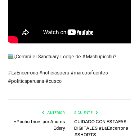
¿Cerrará el Sanctuary Lodge de #Machupicchu?
#LaEncerrona #noticiasperu #marcosifuentes
#politicaperuana #cusco
ANTERIOR
SIGUIENTE
«Pecho frío», por Andrés
CUIDADO CON ESTAFAS
Edery
DIGITALES #LaEncerrona
#SHORTS