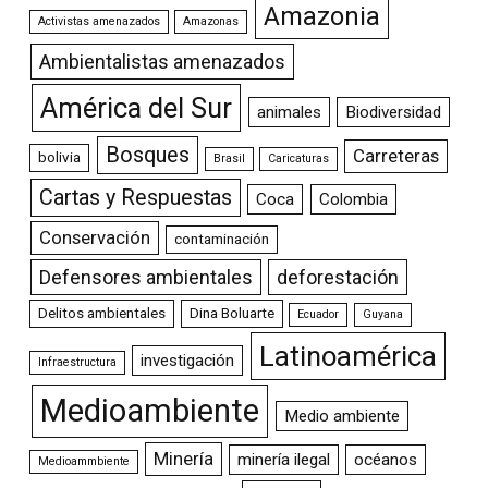
Amazonia
Activistas amenazados
Amazonas
Ambientalistas amenazados
América del Sur
animales
Biodiversidad
Bosques
Carreteras
bolivia
Brasil
Caricaturas
Cartas y Respuestas
Coca
Colombia
Conservación
contaminación
Defensores ambientales
deforestación
Delitos ambientales
Dina Boluarte
Ecuador
Guyana
Latinoamérica
investigación
Infraestructura
Medioambiente
Medio ambiente
Minería
minería ilegal
océanos
Medioammbiente