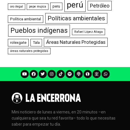
perú
Petróleo
peru
oro ilegal
pepe mujica
Políticas ambientales
Política ambiental
Pueblos indígenas
Rafael López Aliaga
Áreas Naturales Protegidas
rolexgate
Tala
áreas naturales protegidas
Mini noticiero de lunes a viernes, en 20 minutos –en
cualquiera que sea tu red favorita– todo lo que necesitas
saber para empezar tu día.