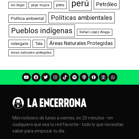
perú
Petróleo
peru
oro ilegal
pepe mujica
Políticas ambientales
Política ambiental
Pueblos indígenas
Rafael López Aliaga
Áreas Naturales Protegidas
rolexgate
Tala
áreas naturales protegidas
Mini noticiero de lunes a viernes, en 20 minutos –en
cualquiera que sea tu red favorita– todo lo que necesitas
saber para empezar tu día.