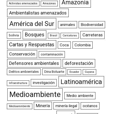
Amazonia
Activistas amenazados
Amazonas
Ambientalistas amenazados
América del Sur
animales
Biodiversidad
Bosques
Carreteras
bolivia
Brasil
Caricaturas
Cartas y Respuestas
Coca
Colombia
Conservación
contaminación
Defensores ambientales
deforestación
Delitos ambientales
Dina Boluarte
Ecuador
Guyana
Latinoamérica
investigación
Infraestructura
Medioambiente
Medio ambiente
Minería
minería ilegal
océanos
Medioammbiente