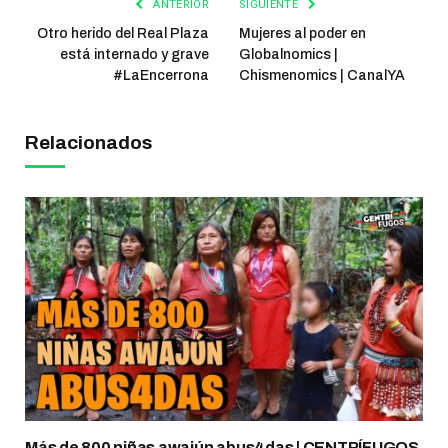
ANTERIOR
SIGUIENTE
Otro herido del Real Plaza
Mujeres al poder en
está internado y grave
Globalnomics |
#LaEncerrona
Chismenomics | CanalYA
Relacionados
Más de 800 niñas awajún abus4das | CENTRÍFUGOS