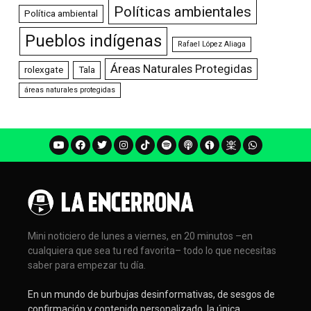
Políticas ambientales
Política ambiental
Pueblos indígenas
Rafael López Aliaga
Áreas Naturales Protegidas
rolexgate
Tala
áreas naturales protegidas
Mini noticiero de lunes a viernes, en 20 minutos –en
cualquiera que sea tu red favorita– todo lo que necesitas
saber para empezar tu día.
En un mundo de burbujas desinformativas, de sesgos de
confirmación y contenido personalizado, la única