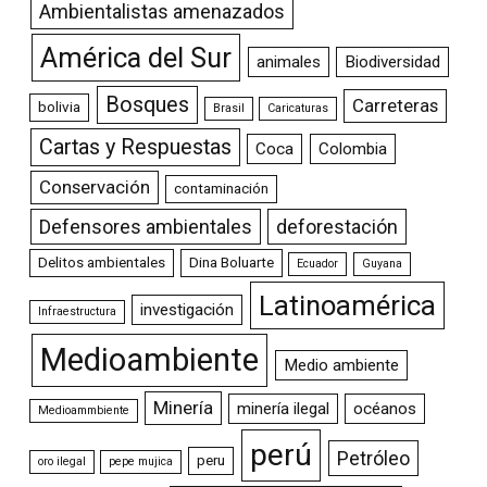
Ambientalistas amenazados
América del Sur
animales
Biodiversidad
Bosques
Carreteras
bolivia
Brasil
Caricaturas
Cartas y Respuestas
Coca
Colombia
Conservación
contaminación
Defensores ambientales
deforestación
Delitos ambientales
Dina Boluarte
Ecuador
Guyana
Latinoamérica
investigación
Infraestructura
Medioambiente
Medio ambiente
Minería
minería ilegal
océanos
Medioammbiente
perú
Petróleo
peru
oro ilegal
pepe mujica