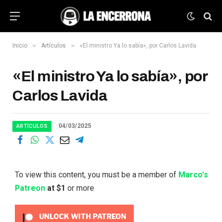
»
»
Inicio
Artículos
«El ministro Ya lo sabía», por Carlos Lavida
«El ministro Ya lo sabía», por
Carlos Lavida
04/03/2025
ARTÍCULOS
To view this content, you must be a member of
Marco's
Patreon
at $1
or more
UNLOCK WITH PATREON