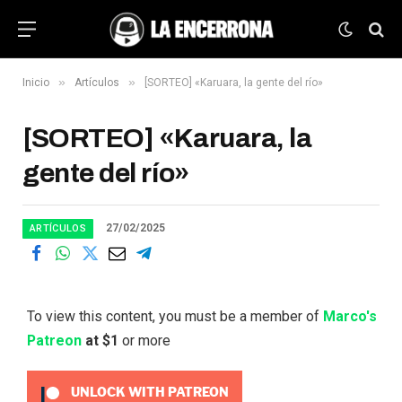
»
»
Inicio
Artículos
[SORTEO] «Karuara, la gente del río»
[SORTEO] «Karuara, la
gente del río»
27/02/2025
ARTÍCULOS
To view this content, you must be a member of
Marco's
Patreon
at $1
or more
UNLOCK WITH PATREON