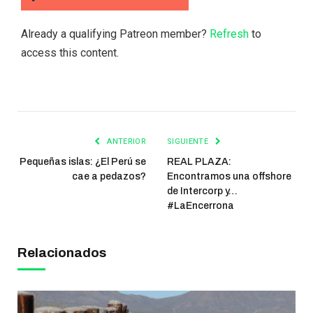
Already a qualifying Patreon member?
Refresh
to
access this content.
ANTERIOR
SIGUIENTE
Pequeñas islas: ¿El Perú se
REAL PLAZA:
cae a pedazos?
Encontramos una offshore
de Intercorp y…
#LaEncerrona
Relacionados