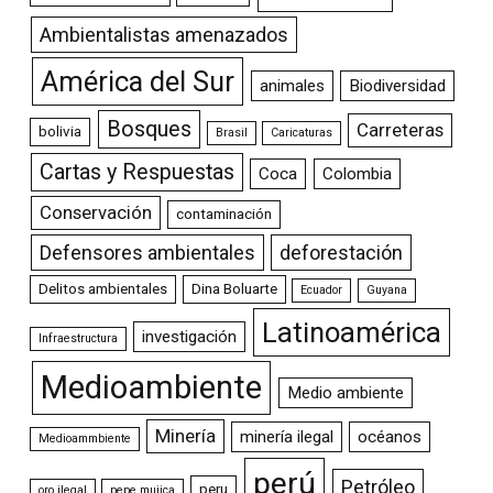
Ambientalistas amenazados
América del Sur
animales
Biodiversidad
Bosques
Carreteras
bolivia
Brasil
Caricaturas
Cartas y Respuestas
Coca
Colombia
Conservación
contaminación
Defensores ambientales
deforestación
Delitos ambientales
Dina Boluarte
Ecuador
Guyana
Latinoamérica
investigación
Infraestructura
Medioambiente
Medio ambiente
Minería
minería ilegal
océanos
Medioammbiente
perú
Petróleo
peru
oro ilegal
pepe mujica