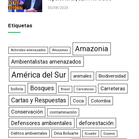
05/08/2026
Etiquetas
Amazonia
Activistas amenazados
Amazonas
Ambientalistas amenazados
América del Sur
animales
Biodiversidad
Bosques
Carreteras
bolivia
Brasil
Caricaturas
Cartas y Respuestas
Coca
Colombia
Conservación
contaminación
Defensores ambientales
deforestación
Delitos ambientales
Dina Boluarte
Ecuador
Guyana