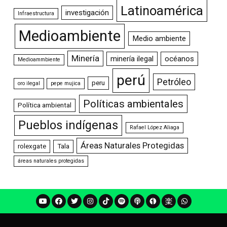
Latinoamérica
investigación
Infraestructura
Medioambiente
Medio ambiente
Minería
minería ilegal
océanos
Medioammbiente
perú
Petróleo
peru
oro ilegal
pepe mujica
Políticas ambientales
Política ambiental
Pueblos indígenas
Rafael López Aliaga
Áreas Naturales Protegidas
rolexgate
Tala
áreas naturales protegidas