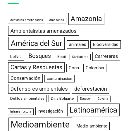
Amazonia
Activistas amenazados
Amazonas
Ambientalistas amenazados
América del Sur
animales
Biodiversidad
Bosques
Carreteras
bolivia
Brasil
Caricaturas
Cartas y Respuestas
Coca
Colombia
Conservación
contaminación
Defensores ambientales
deforestación
Delitos ambientales
Dina Boluarte
Ecuador
Guyana
Latinoamérica
investigación
Infraestructura
Medioambiente
Medio ambiente