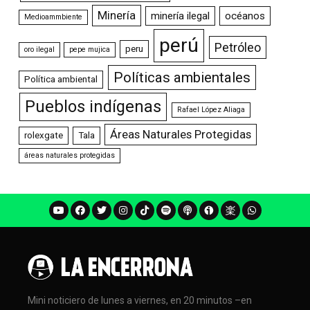
Minería
minería ilegal
océanos
Medioammbiente
perú
Petróleo
peru
oro ilegal
pepe mujica
Políticas ambientales
Política ambiental
Pueblos indígenas
Rafael López Aliaga
Áreas Naturales Protegidas
rolexgate
Tala
áreas naturales protegidas
Mini noticiero de lunes a viernes, en 20 minutos –en