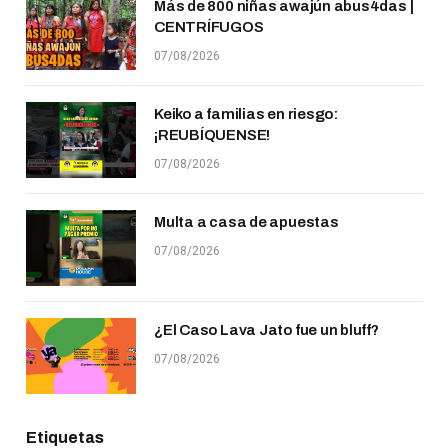
Más de 800 niñas awajún abus4das |
CENTRÍFUGOS
07/08/2026
Keiko a familias en riesgo:
¡REUBÍQUENSE!
07/08/2026
Multa a casa de apuestas
07/08/2026
¿El Caso Lava Jato fue un bluff?
07/08/2026
Etiquetas