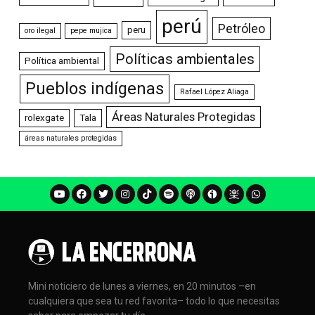
perú
Petróleo
peru
oro ilegal
pepe mujica
Políticas ambientales
Política ambiental
Pueblos indígenas
Rafael López Aliaga
Áreas Naturales Protegidas
rolexgate
Tala
áreas naturales protegidas
Mini noticiero de lunes a viernes, en 20 minutos –en
cualquiera que sea tu red favorita– todo lo que necesitas