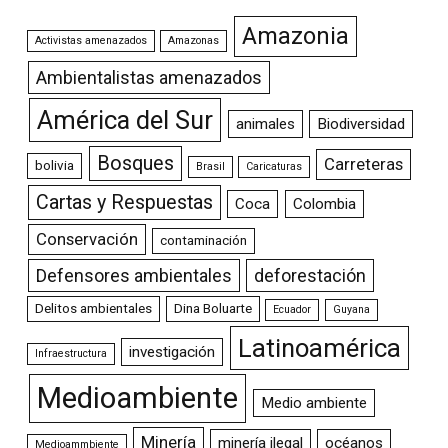
Amazonia
Activistas amenazados
Amazonas
Ambientalistas amenazados
América del Sur
animales
Biodiversidad
Bosques
Carreteras
bolivia
Brasil
Caricaturas
Cartas y Respuestas
Coca
Colombia
Conservación
contaminación
Defensores ambientales
deforestación
Delitos ambientales
Dina Boluarte
Ecuador
Guyana
Latinoamérica
investigación
Infraestructura
Medioambiente
Medio ambiente
Minería
minería ilegal
océanos
Medioammbiente