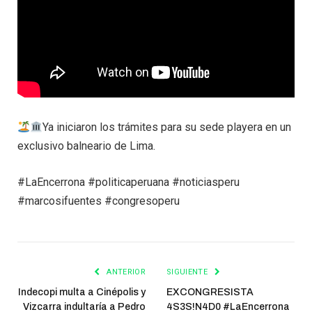
Ya iniciaron los trámites para su sede playera en un
exclusivo balneario de Lima.
#LaEncerrona #politicaperuana #noticiasperu
#marcosifuentes #congresoperu
ANTERIOR
SIGUIENTE
Indecopi multa a Cinépolis y
EXCONGRESISTA
Vizcarra indultaría a Pedro
4S3S!N4D0 #LaEncerrona