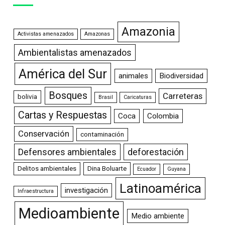
Amazonia
Activistas amenazados
Amazonas
Ambientalistas amenazados
América del Sur
animales
Biodiversidad
Bosques
Carreteras
bolivia
Brasil
Caricaturas
Cartas y Respuestas
Coca
Colombia
Conservación
contaminación
Defensores ambientales
deforestación
Delitos ambientales
Dina Boluarte
Ecuador
Guyana
Latinoamérica
investigación
Infraestructura
Medioambiente
Medio ambiente