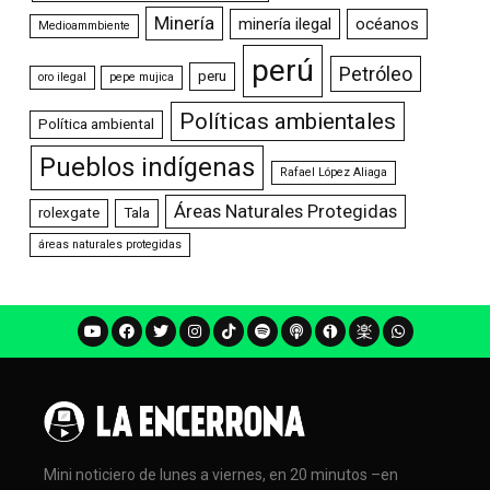
Minería
minería ilegal
océanos
Medioammbiente
perú
Petróleo
peru
oro ilegal
pepe mujica
Políticas ambientales
Política ambiental
Pueblos indígenas
Rafael López Aliaga
Áreas Naturales Protegidas
rolexgate
Tala
áreas naturales protegidas
Mini noticiero de lunes a viernes, en 20 minutos –en