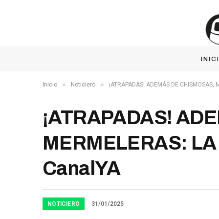
INIC
»
»
Inicio
Noticiero
¡ATRAPADAS! ADEMÁS DE CHISMOSAS, ME
¡ATRAPADAS! ADE
MERMELERAS: LA O
CanalYA
NOTICIERO
31/01/2025