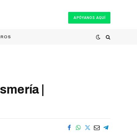
APÓYANOS AQUÍ
TROS
mería |