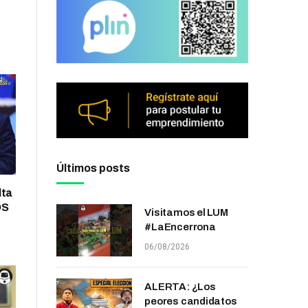
Últimos posts
lta
OS
Visitamos el LUM
#LaEncerrona
06/08/2026
ALERTA: ¿Los
peores candidatos