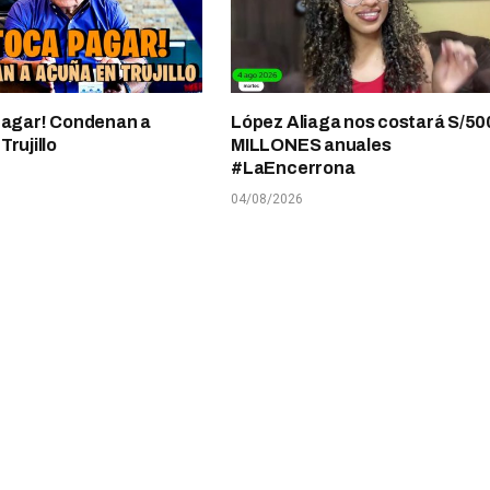
pagar! Condenan a
López Aliaga nos costará S/50
rujillo
MILLONES anuales
#LaEncerrona
04/08/2026