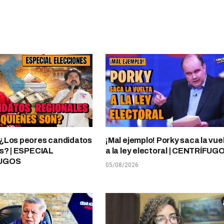
¿Los peores candidatos
¡Mal ejemplo! Porky saca la vue
s? | ESPECIAL
a la ley electoral | CENTRÍFUG
UGOS
05/08/2026