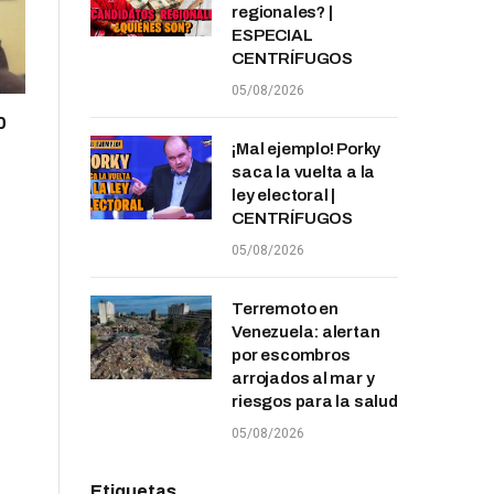
regionales? |
ESPECIAL
CENTRÍFUGOS
05/08/2026
0
¡Mal ejemplo! Porky
saca la vuelta a la
ley electoral |
CENTRÍFUGOS
05/08/2026
Terremoto en
Venezuela: alertan
por escombros
arrojados al mar y
riesgos para la salud
05/08/2026
Etiquetas