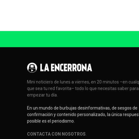
Mini noticiero de lunes a viernes, en 20 minutos –en cual
que sea tu red favorita– todo lo que necesitas saber para
empezar tu día.
En un mundo de burbujas desinformativas, de sesgos de
confirmación y contenido personalizado, la única respues
posible es el periodismo.
CONTACTA CON NOSOTROS
.