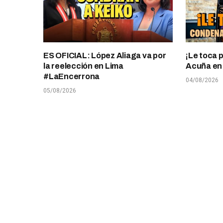
ES OFICIAL: López Aliaga va por
¡Le toca 
la reelección en Lima
Acuña en T
#LaEncerrona
04/08/2026
05/08/2026