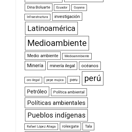
Dina Boluarte
Ecuador
Guyana
investigación
Infraestructura
Latinoamérica
Medioambiente
Medio ambiente
Medioammbiente
Minería
minería ilegal
océanos
perú
peru
oro ilegal
pepe mujica
Petróleo
Política ambiental
Políticas ambientales
Pueblos indígenas
rolexgate
Tala
Rafael López Aliaga