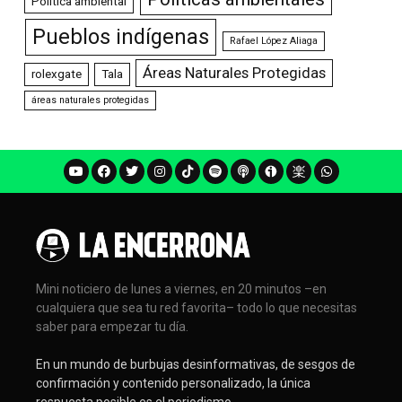
Política ambiental
Pueblos indígenas
Rafael López Aliaga
Áreas Naturales Protegidas
rolexgate
Tala
áreas naturales protegidas
Mini noticiero de lunes a viernes, en 20 minutos –en
cualquiera que sea tu red favorita– todo lo que necesitas
saber para empezar tu día.
En un mundo de burbujas desinformativas, de sesgos de
confirmación y contenido personalizado, la única
respuesta posible es el periodismo.