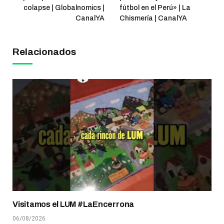
colapse | Globalnomics |
fútbol en el Perú» | La
CanalYA
Chismería | CanalYA
Relacionados
Visitamos el LUM #LaEncerrona
06/08/2026