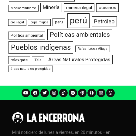
Minería
minería ilegal
océanos
Medioammbiente
perú
Petróleo
peru
oro ilegal
pepe mujica
Políticas ambientales
Política ambiental
Pueblos indígenas
Rafael López Aliaga
Áreas Naturales Protegidas
rolexgate
Tala
áreas naturales protegidas
Mini noticiero de lunes a viernes, en 20 minutos –en