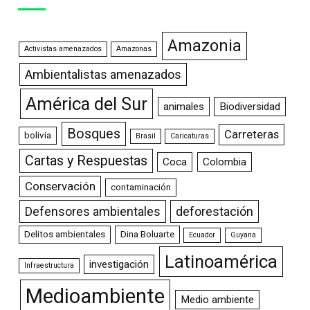
Amazonia
Activistas amenazados
Amazonas
Ambientalistas amenazados
América del Sur
animales
Biodiversidad
Bosques
Carreteras
bolivia
Brasil
Caricaturas
Cartas y Respuestas
Coca
Colombia
Conservación
contaminación
Defensores ambientales
deforestación
Delitos ambientales
Dina Boluarte
Ecuador
Guyana
Latinoamérica
investigación
Infraestructura
Medioambiente
Medio ambiente