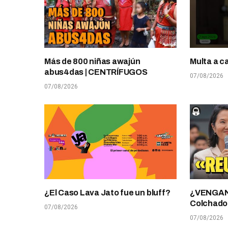
Más de 800 niñas awajún
Multa a c
abus4das | CENTRÍFUGOS
07/08/2026
07/08/2026
¿El Caso Lava Jato fue un bluff?
¿VENGANZ
Colchado
07/08/2026
07/08/2026