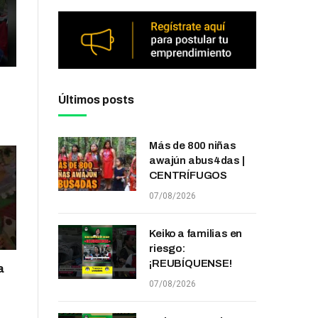
Últimos posts
Más de 800 niñas
awajún abus4das |
CENTRÍFUGOS
07/08/2026
Keiko a familias en
riesgo:
¡REUBÍQUENSE!
a
07/08/2026