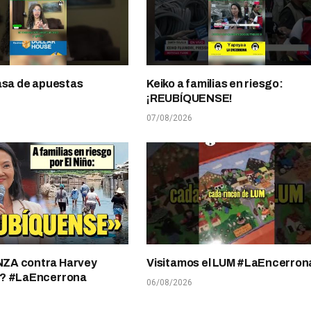
asa de apuestas
Keiko a familias en riesgo:
¡REUBÍQUENSE!
07/08/2026
A contra Harvey
Visitamos el LUM #LaEncerron
? #LaEncerrona
06/08/2026