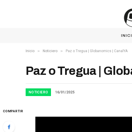
INIC
»
»
Inicio
Noticiero
Paz o Tregua | Globanomics | CanalYA
Paz o Tregua | Glo
NOTICIERO
16/01/2025
COMPARTIR