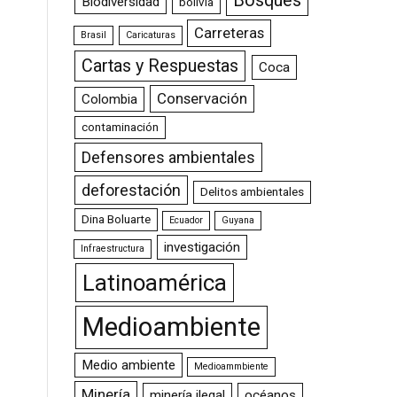
Bosques
Biodiversidad
bolivia
Carreteras
Brasil
Caricaturas
Cartas y Respuestas
Coca
Conservación
Colombia
contaminación
Defensores ambientales
deforestación
Delitos ambientales
Dina Boluarte
Ecuador
Guyana
investigación
Infraestructura
Latinoamérica
Medioambiente
Medio ambiente
Medioammbiente
Minería
minería ilegal
océanos