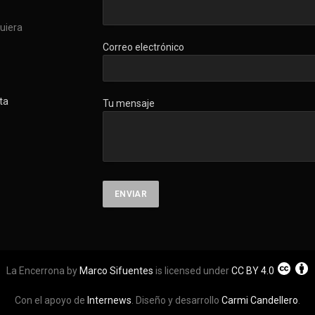
quiera
Correo electrónico
ta
Tu mensaje
La Encerrona by
Marco Sifuentes
is licensed under
CC BY 4.0
Con el apoyo de
Internews
. Diseño y desarrollo
Carmi Candellero
.