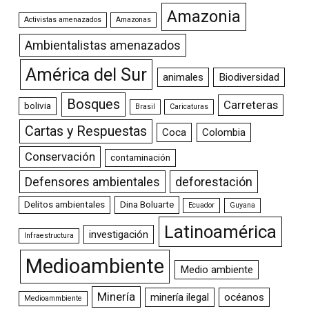
Amazonia
Activistas amenazados
Amazonas
Ambientalistas amenazados
América del Sur
animales
Biodiversidad
Bosques
Carreteras
bolivia
Brasil
Caricaturas
Cartas y Respuestas
Coca
Colombia
Conservación
contaminación
Defensores ambientales
deforestación
Delitos ambientales
Dina Boluarte
Ecuador
Guyana
Latinoamérica
investigación
Infraestructura
Medioambiente
Medio ambiente
Minería
minería ilegal
océanos
Medioammbiente