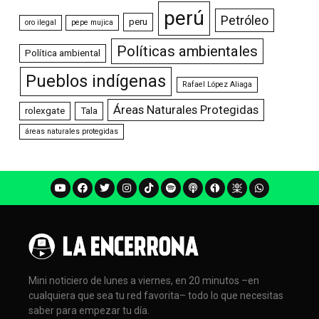
perú
Petróleo
peru
oro ilegal
pepe mujica
Políticas ambientales
Política ambiental
Pueblos indígenas
Rafael López Aliaga
Áreas Naturales Protegidas
rolexgate
Tala
áreas naturales protegidas
Mini noticiero de lunes a viernes, en 20 minutos –en
cualquiera que sea tu red favorita– todo lo que necesitas
saber para empezar tu día.