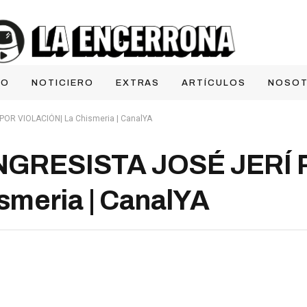
IO
NOTICIERO
EXTRAS
ARTÍCULOS
NOSO
OR VIOLACIÓN| La Chismeria | CanalYA
GRESISTA JOSÉ JERÍ 
smeria | CanalYA