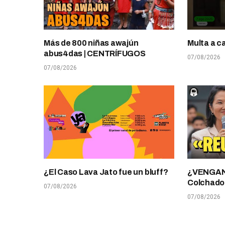
Más de 800 niñas awajún
Multa a c
abus4das | CENTRÍFUGOS
07/08/2026
07/08/2026
¿El Caso Lava Jato fue un bluff?
¿VENGANZ
Colchado
07/08/2026
07/08/2026