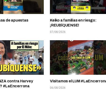
asa de apuestas
Keiko a familias en riesgo:
¡REUBÍQUENSE!
07/08/2026
A contra Harvey
Visitamos el LUM #LaEncerron
? #LaEncerrona
06/08/2026