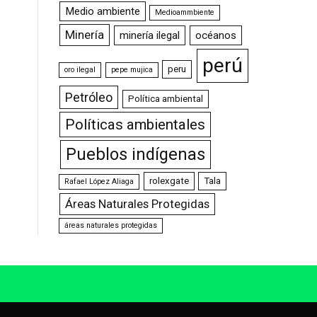
Medio ambiente
Medioammbiente
Minería
minería ilegal
océanos
perú
peru
oro ilegal
pepe mujica
Petróleo
Política ambiental
Políticas ambientales
Pueblos indígenas
rolexgate
Tala
Rafael López Aliaga
Áreas Naturales Protegidas
áreas naturales protegidas