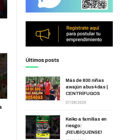
Últimos posts
Más de 800 niñas
awajún abus4das |
CENTRÍFUGOS
07/08/2026
a
Keiko a familias en
riesgo:
¡REUBÍQUENSE!