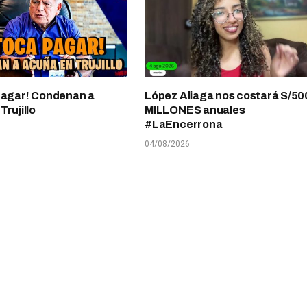
pagar! Condenan a
López Aliaga nos costará S/50
rujillo
MILLONES anuales
#LaEncerrona
04/08/2026