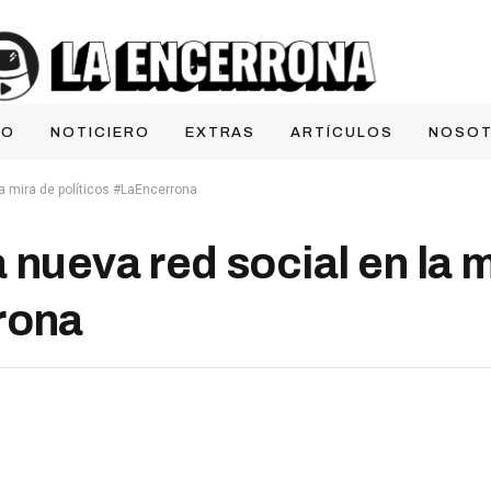
IO
NOTICIERO
EXTRAS
ARTÍCULOS
NOSO
la mira de políticos #LaEncerrona
 nueva red social en la 
rona