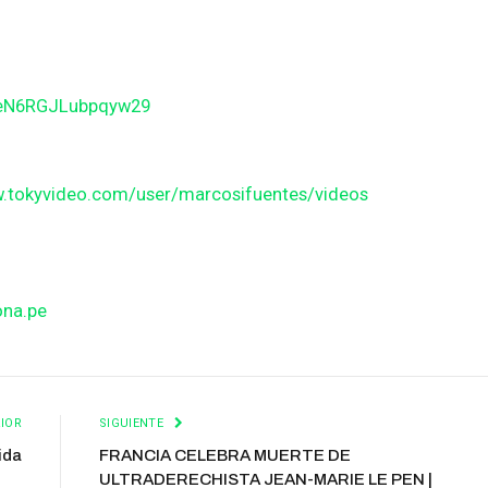
BeN6RGJLubpqyw29
w.tokyvideo.com/user/marcosifuentes/videos
ona.pe
IOR
SIGUIENTE
ida
FRANCIA CELEBRA MUERTE DE
ULTRADERECHISTA JEAN-MARIE LE PEN |