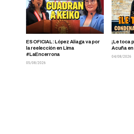
ES OFICIAL: López Aliaga va por
¡Le toca 
la reelección en Lima
Acuña en T
#LaEncerrona
04/08/2026
05/08/2026