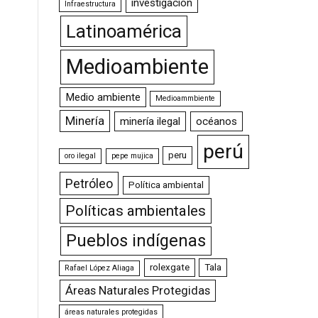
investigación
Infraestructura
Latinoamérica
Medioambiente
Medio ambiente
Medioammbiente
Minería
minería ilegal
océanos
perú
peru
oro ilegal
pepe mujica
Petróleo
Política ambiental
Políticas ambientales
Pueblos indígenas
rolexgate
Tala
Rafael López Aliaga
Áreas Naturales Protegidas
áreas naturales protegidas