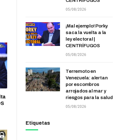
CENTRÍFUGOS
05/08/2026
¡Mal ejemplo! Porky
saca la vuelta a la
ley electoral |
CENTRÍFUGOS
05/08/2026
Terremoto en
Venezuela: alertan
por escombros
arrojados al mar y
lta
riesgos para la salud
OS
05/08/2026
Etiquetas