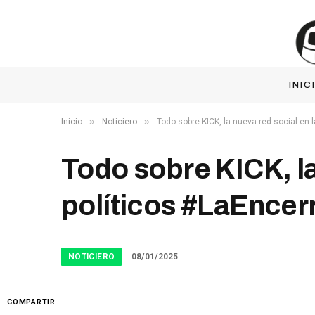
INIC
»
»
Inicio
Noticiero
Todo sobre KICK, la nueva red social en 
Todo sobre KICK, la
políticos #LaEncer
NOTICIERO
08/01/2025
COMPARTIR