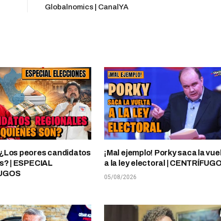
Globalnomics | CanalYA
¿Los peores candidatos
¡Mal ejemplo! Porky saca la vue
s? | ESPECIAL
a la ley electoral | CENTRÍFUG
UGOS
05/08/2026