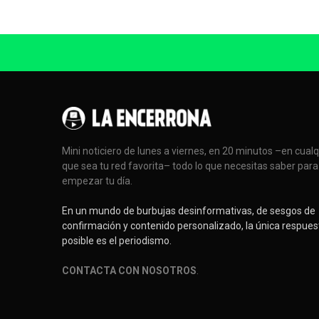
Mini noticiero de lunes a viernes, en 20 minutos –en cual
que sea tu red favorita– todo lo que necesitas saber para
empezar tu día.
En un mundo de burbujas desinformativas, de sesgos de
confirmación y contenido personalizado, la única respues
posible es el periodismo.
CONTACTA CON NOSOTROS
.