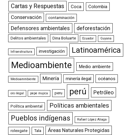
Cartas y Respuestas
Coca
Colombia
Conservación
contaminación
Defensores ambientales
deforestación
Delitos ambientales
Dina Boluarte
Ecuador
Guyana
Latinoamérica
investigación
Infraestructura
Medioambiente
Medio ambiente
Minería
minería ilegal
océanos
Medioammbiente
perú
Petróleo
peru
oro ilegal
pepe mujica
Políticas ambientales
Política ambiental
Pueblos indígenas
Rafael López Aliaga
Áreas Naturales Protegidas
rolexgate
Tala