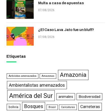
Multa a casa de apuestas
07/08/2026
¿El Caso Lava Jato fue un bluff?
07/08/2026
Etiquetas
Amazonia
Activistas amenazados
Amazonas
Ambientalistas amenazados
América del Sur
animales
Biodiversidad
Bosques
Carreteras
bolivia
Brasil
Caricaturas