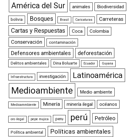
América del Sur
animales
Biodiversidad
Bosques
Carreteras
bolivia
Brasil
Caricaturas
Cartas y Respuestas
Coca
Colombia
Conservación
contaminación
Defensores ambientales
deforestación
Delitos ambientales
Dina Boluarte
Ecuador
Guyana
Latinoamérica
investigación
Infraestructura
Medioambiente
Medio ambiente
Minería
minería ilegal
océanos
Medioammbiente
perú
Petróleo
peru
oro ilegal
pepe mujica
Políticas ambientales
Política ambiental