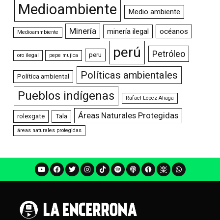
Medioambiente
Medio ambiente
Minería
minería ilegal
océanos
Medioammbiente
perú
Petróleo
peru
oro ilegal
pepe mujica
Políticas ambientales
Política ambiental
Pueblos indígenas
Rafael López Aliaga
Áreas Naturales Protegidas
rolexgate
Tala
áreas naturales protegidas