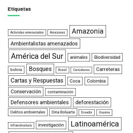
Etiquetas
Amazonia
Activistas amenazados
Amazonas
Ambientalistas amenazados
América del Sur
animales
Biodiversidad
Bosques
Carreteras
bolivia
Brasil
Caricaturas
Cartas y Respuestas
Coca
Colombia
Conservación
contaminación
Defensores ambientales
deforestación
Delitos ambientales
Dina Boluarte
Ecuador
Guyana
Latinoamérica
investigación
Infraestructura